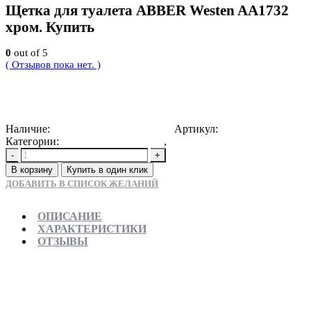
Щетка для туалета ABBER Westen AA1732
хром. Купить
0
out of 5
( Отзывов пока нет. )
4662
Р
Наличие:
Доступно для предзаказа
Артикул:
4603757432252
Категории:
Гарнитур для туалета
,
Новинки
-
+
В корзину
Купить в один клик
ДОБАВИТЬ В СПИСОК ЖЕЛАНИЙ
ОПИСАНИЕ
ХАРАКТЕРИСТИКИ
ОТЗЫВЫ
Отправляем в день заказа