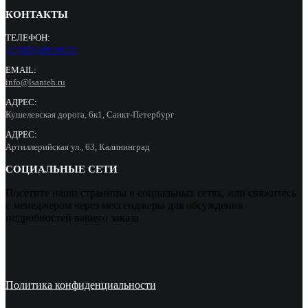
КОНТАКТЫ
ТЕЛЕФОН:
+7 (965) 000 90 55
EMAIL:
info@lsanteh.ru
АДРЕС:
Кушелевская дорога, 6к1, Санкт-Петербург
АДРЕС:
Артиллерийская ул., 63, Калининград
СОЦИАЛЬНЫЕ СЕТИ
Посетите наши страницы в социальных сетях, или свяжитесь
с менеджером через мессенджеры для обсуждения
подробностей вашего заказа
Политика конфиденциальности