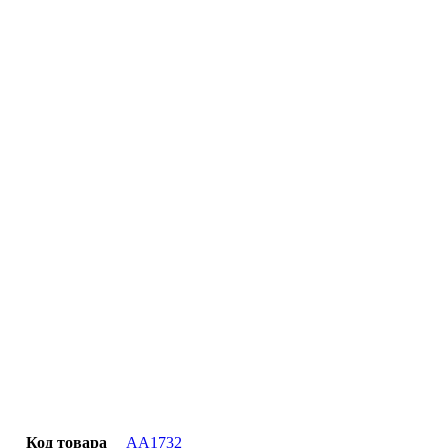
Официальная гарантия от магазина
Превосходное качество
Лучшее предложение на рынке
Персональный подход
Код товара
AA1732