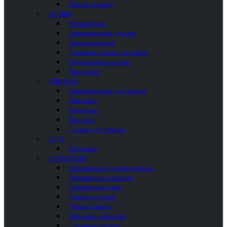
Шторки на ванну
ВАННЫ
Встраиваемые
Комплектующие для ванн
Отдельностоящие
Столики и полочки для ванной
Подголовники для ванн
Пристенные
УНИТАЗЫ
Комплектующие для унитазов
Напольные
Подвесные
Писсуары
Сиденья для унитазов
БИДЕ
Подвесные
СМЕСИТЕЛИ
Встраиваемые душевые системы
Встраиваемые смесители
Гигиенические души
Душевые системы
Душевые панели
Напольные смесители
Смесители для биде