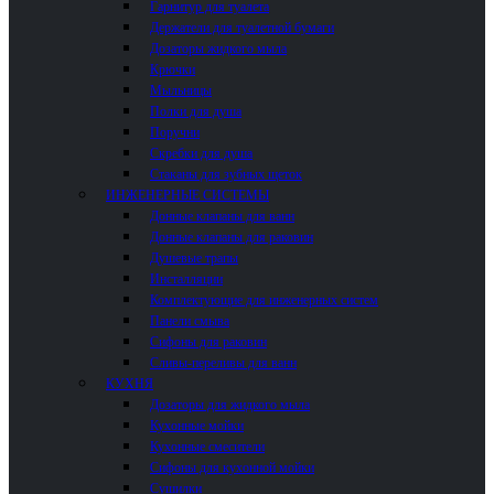
Гарнитур для туалета
Держатели для туалетной бумаги
Дозаторы жидкого мыла
Крючки
Мыльницы
Полки для душа
Поручни
Скребки для душа
Стаканы для зубных щеток
ИНЖЕНЕРНЫЕ СИСТЕМЫ
Донные клапаны для ванн
Донные клапаны для раковин
Душевые трапы
Инсталляции
Комплектующие для инженерных систем
Панели смыва
Сифоны для раковин
Сливы-переливы для ванн
КУХНЯ
Дозаторы для жидкого мыла
Кухонные мойки
Кухонные смесители
Сифоны для кухонной мойки
Сушилки