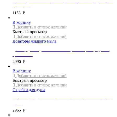
Крючок для полотенец Mexen, коллекция ASIS, одинарный,
цвет хром
1153
Р
В корзину
Добавить в список желаний
Быстрый просмотр
Добавить в список желаний
Дозаторы жидкого мыла
Дозатор для жидкого мыла Mexen, коллекция X, круглый,
цвет золото
4996
Р
В корзину
Добавить в список желаний
Быстрый просмотр
Добавить в список желаний
Скребки для душа
Скребок для душа Mexen, коллекция G04, 25×17 см, цвет
хром
2965
Р