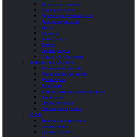
Держатели для полотенец
Гарнитур для туалета
Держатели для туалетной бумаги
Дозаторы жидкого мыла
Крючки
Мыльницы
Полки для душа
Поручни
Скребки для душа
Стаканы для зубных щеток
ИНЖЕНЕРНЫЕ СИСТЕМЫ
Донные клапаны для ванн
Донные клапаны для раковин
Душевые трапы
Инсталляции
Комплектующие для инженерных систем
Панели смыва
Сифоны для раковин
Сливы-переливы для ванн
КУХНЯ
Дозаторы для жидкого мыла
Кухонные мойки
Кухонные смесители