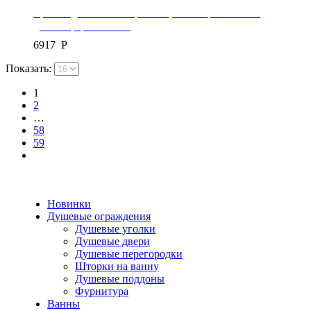
Крючок для полотенец Mexen, коллекция ESTELA,
двойной, цвет золото
6917
Р
Показать:
1
2
…
58
59
Новинки
Душевые ограждения
Душевые уголки
Душевые двери
Душевые перегородки
Шторки на ванну
Душевые поддоны
Фурнитура
Ванны