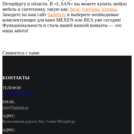
Петербургу и области. В «L.SAN» вы можете купить любую
мебель и сантехнику, такую как:
биде
,
унитазы
,
изливы
.
Заходите на наш сайт
lsanteh.ru
и выберите необходимые
комплектующие для ванн MEXEN или REA уже сегодня!
Функциональность и стиль вашей ванной комнаты — это
наша забота!
Свяжитесь с нами
КОНТАКТЫ
ТЕЛЕФОН:
+7 (965) 000 90 55
EMAIL:
info@lsanteh.ru
АДРЕС:
Кушелевская дорога, 6к1, Санкт-Петербург
АДРЕС: