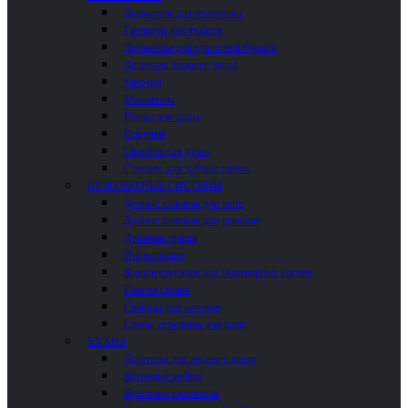
Держатели для полотенец
Гарнитур для туалета
Держатели для туалетной бумаги
Дозаторы жидкого мыла
Крючки
Мыльницы
Полки для душа
Поручни
Скребки для душа
Стаканы для зубных щеток
ИНЖЕНЕРНЫЕ СИСТЕМЫ
Донные клапаны для ванн
Донные клапаны для раковин
Душевые трапы
Инсталляции
Комплектующие для инженерных систем
Панели смыва
Сифоны для раковин
Сливы-переливы для ванн
КУХНЯ
Дозаторы для жидкого мыла
Кухонные мойки
Кухонные смесители