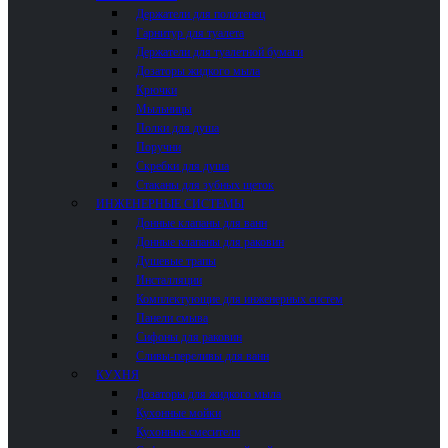
Держатели для полотенец
Гарнитур для туалета
Держатели для туалетной бумаги
Дозаторы жидкого мыла
Крючки
Мыльницы
Полки для душа
Поручни
Скребки для душа
Стаканы для зубных щеток
ИНЖЕНЕРНЫЕ СИСТЕМЫ
Донные клапаны для ванн
Донные клапаны для раковин
Душевые трапы
Инсталляции
Комплектующие для инженерных систем
Панели смыва
Сифоны для раковин
Сливы-переливы для ванн
КУХНЯ
Дозаторы для жидкого мыла
Кухонные мойки
Кухонные смесители