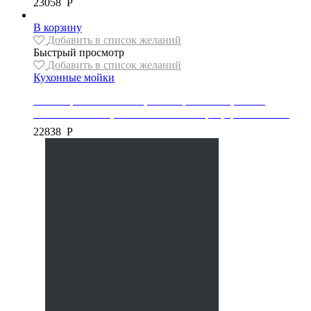
23058
Р
В корзину
Добавить в список желаний
Быстрый просмотр
Добавить в список желаний
Кухонные мойки
Мойка гранитная Mexen, коллекция CESAR,1 чаша,
775x470x190 мм, автоматический сифон, цвет бежевый
22838
Р