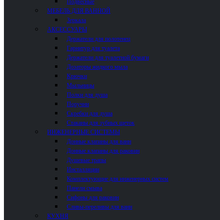
Подвесные
МЕБЕЛЬ ДЛЯ ВАННОЙ
Зеркала
АКСЕССУАРЫ
Держатели для полотенец
Гарнитур для туалета
Держатели для туалетной бумаги
Дозаторы жидкого мыла
Крючки
Мыльницы
Полки для душа
Поручни
Скребки для душа
Стаканы для зубных щеток
ИНЖЕНЕРНЫЕ СИСТЕМЫ
Донные клапаны для ванн
Донные клапаны для раковин
Душевые трапы
Инсталляции
Комплектующие для инженерных систем
Панели смыва
Сифоны для раковин
Сливы-переливы для ванн
КУХНЯ