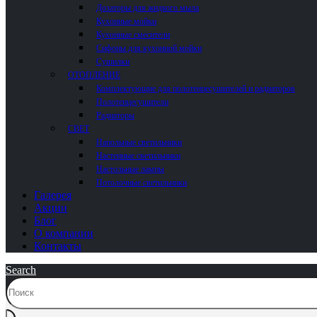
Дозаторы для жидкого мыла
Кухонные мойки
Кухонные смесители
Сифоны для кухонной мойки
Сушилки
ОТОПЛЕНИЕ
Комплектующие для полотенцесушителей и радиаторов
Полотенцесушители
Радиаторы
СВЕТ
Напольные светильники
Настенные светильники
Настольные лампы
Потолочные светильники
Галерея
Акции
Блог
О компании
Контакты
Search