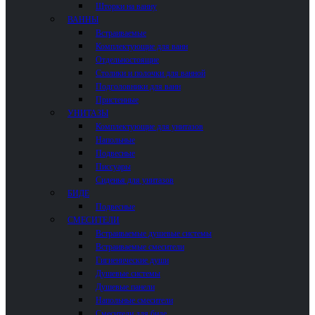
Шторки на ванну
ВАННЫ
Встраиваемые
Комплектующие для ванн
Отдельностоящие
Столики и полочки для ванной
Подголовники для ванн
Пристенные
УНИТАЗЫ
Комплектующие для унитазов
Напольные
Подвесные
Писсуары
Сиденья для унитазов
БИДЕ
Подвесные
СМЕСИТЕЛИ
Встраиваемые душевые системы
Встраиваемые смесители
Гигиенические души
Душевые системы
Душевые панели
Напольные смесители
Смесители для биде