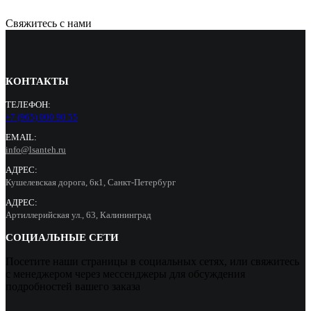
Свяжитесь с нами
КОНТАКТЫ
ТЕЛЕФОН:
+7 (965) 000 90 55
EMAIL:
info@lsanteh.ru
АДРЕС:
Кушелевская дорога, 6к1, Санкт-Петербург
АДРЕС:
Артиллерийская ул., 63, Калининград
СОЦИАЛЬНЫЕ СЕТИ
Посетите наши страницы в социальных сетях, или свяжитесь
с менеджером через мессенджеры для обсуждения
подробностей вашего заказа