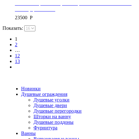
Линейный трап Mexen, коллекция FLAT 360 SUPER SLIM,
120 см, цвет золото
23500
Р
Показать:
1
2
…
12
13
Новинки
Душевые ограждения
Душевые уголки
Душевые двери
Душевые перегородки
Шторки на ванну
Душевые поддоны
Фурнитура
Ванны
Встраиваемые ванны