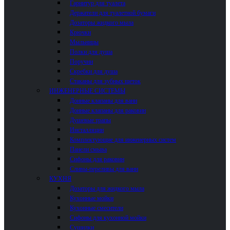
Гарнитур для туалета
Держатели для туалетной бумаги
Дозаторы жидкого мыла
Крючки
Мыльницы
Полки для душа
Поручни
Скребки для душа
Стаканы для зубных щеток
ИНЖЕНЕРНЫЕ СИСТЕМЫ
Донные клапаны для ванн
Донные клапаны для раковин
Душевые трапы
Инсталляции
Комплектующие для инженерных систем
Панели смыва
Сифоны для раковин
Сливы-переливы для ванн
КУХНЯ
Дозаторы для жидкого мыла
Кухонные мойки
Кухонные смесители
Сифоны для кухонной мойки
Сушилки