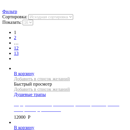
Фильтр
Сортировка:
Показать:
1
2
…
12
13
В корзину
Добавить в список желаний
Быстрый просмотр
Добавить в список желаний
Душевые трапы
Корпус линейного трапа Mexen, коллекция FLAT, 80 см,
без крышки, цвет золото
12000
Р
В корзину