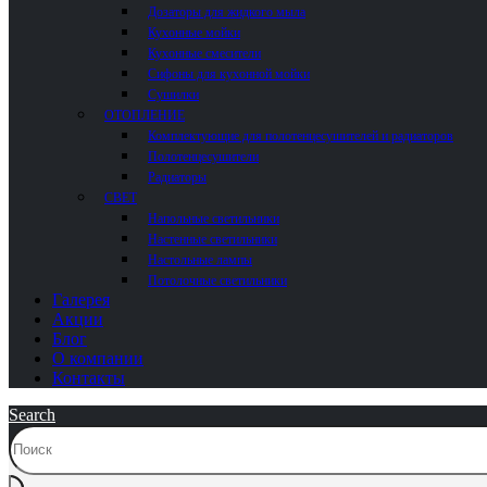
Дозаторы для жидкого мыла
Кухонные мойки
Кухонные смесители
Сифоны для кухонной мойки
Сушилки
ОТОПЛЕНИЕ
Комплектующие для полотенцесушителей и радиаторов
Полотенцесушители
Радиаторы
СВЕТ
Напольные светильники
Настенные светильники
Настольные лампы
Потолочные светильники
Галерея
Акции
Блог
О компании
Контакты
Search