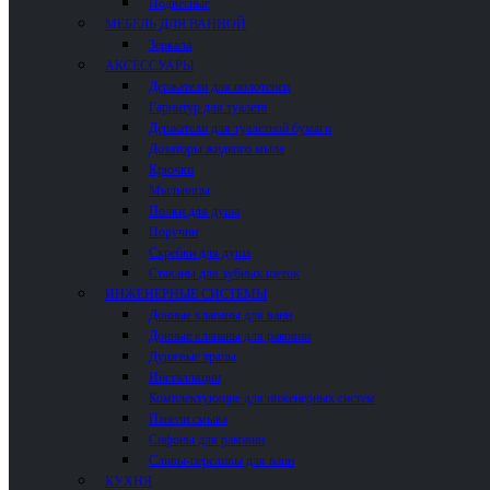
Подвесные
МЕБЕЛЬ ДЛЯ ВАННОЙ
Зеркала
АКСЕССУАРЫ
Держатели для полотенец
Гарнитур для туалета
Держатели для туалетной бумаги
Дозаторы жидкого мыла
Крючки
Мыльницы
Полки для душа
Поручни
Скребки для душа
Стаканы для зубных щеток
ИНЖЕНЕРНЫЕ СИСТЕМЫ
Донные клапаны для ванн
Донные клапаны для раковин
Душевые трапы
Инсталляции
Комплектующие для инженерных систем
Панели смыва
Сифоны для раковин
Сливы-переливы для ванн
КУХНЯ