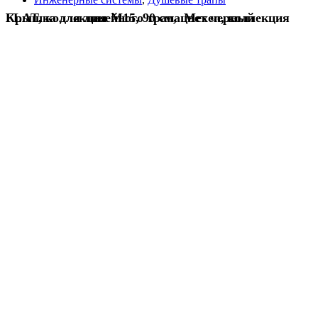
Крышка для линейного трапа Mexen, коллекция FLAT, коллекция M15, 90 см, цвет черный