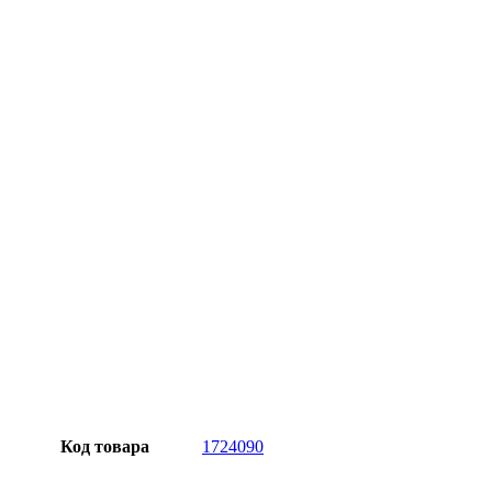
Официальная гарантия от магазина
Превосходное качество
Лучшее предложение на рынке
Персональный подход
Код товара
1724090