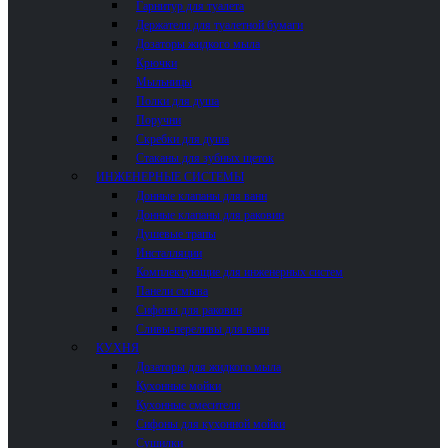
Гарнитур для туалета
Держатели для туалетной бумаги
Дозаторы жидкого мыла
Крючки
Мыльницы
Полки для душа
Поручни
Скребки для душа
Стаканы для зубных щеток
ИНЖЕНЕРНЫЕ СИСТЕМЫ
Донные клапаны для ванн
Донные клапаны для раковин
Душевые трапы
Инсталляции
Комплектующие для инженерных систем
Панели смыва
Сифоны для раковин
Сливы-переливы для ванн
КУХНЯ
Дозаторы для жидкого мыла
Кухонные мойки
Кухонные смесители
Сифоны для кухонной мойки
Сушилки