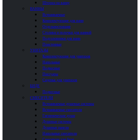
Шторки на ванну
ВАННЫ
Встраиваемые
Комплектующие для ванн
Отдельностоящие
Столики и полочки для ванной
Подголовники для ванн
Пристенные
УНИТАЗЫ
Комплектующие для унитазов
Напольные
Подвесные
Писсуары
Сиденья для унитазов
БИДЕ
Подвесные
СМЕСИТЕЛИ
Встраиваемые душевые системы
Встраиваемые смесители
Гигиенические души
Душевые системы
Душевые панели
Напольные смесители
Смесители для биде