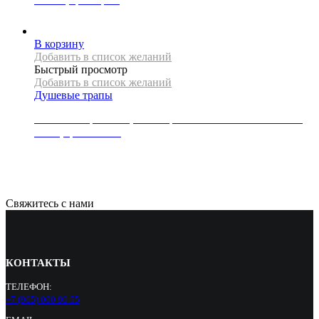
23000
Р
В корзину
Добавить в список желаний
Быстрый просмотр
Добавить в список желаний
Душевые трапы
Линейный трап REA, коллекция NEO SLIM PRO MIRROR,
60 см, цвет золото
15500
Р
Свяжитесь с нами
КОНТАКТЫ
ТЕЛЕФОН:
+7 (965) 000 90 55