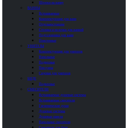
Шторки на ванну
ВАННЫ
Встраиваемые
Комплектующие для ванн
Отдельностоящие
Столики и полочки для ванной
Подголовники для ванн
Пристенные
УНИТАЗЫ
Комплектующие для унитазов
Напольные
Подвесные
Писсуары
Сиденья для унитазов
БИДЕ
Подвесные
СМЕСИТЕЛИ
Встраиваемые душевые системы
Встраиваемые смесители
Гигиенические души
Душевые системы
Душевые панели
Напольные смесители
Смесители для биде