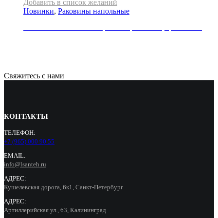
Добавить в список желаний
Новинки
,
Раковины напольные
Раковина напольная REA, коллекция RIVER, цвет белый
71000
Р
Свяжитесь с нами
КОНТАКТЫ
ТЕЛЕФОН:
+7 (965) 000 90 55
EMAIL:
info@lsanteh.ru
АДРЕС:
Кушелевская дорога, 6к1, Санкт-Петербург
АДРЕС:
Артиллерийская ул., 63, Калининград