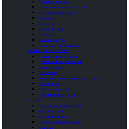
Гарнитур для туалета
Держатели для туалетной бумаги
Дозаторы жидкого мыла
Крючки
Мыльницы
Полки для душа
Поручни
Скребки для душа
Стаканы для зубных щеток
ИНЖЕНЕРНЫЕ СИСТЕМЫ
Донные клапаны для ванн
Донные клапаны для раковин
Душевые трапы
Инсталляции
Комплектующие для инженерных систем
Панели смыва
Сифоны для раковин
Сливы-переливы для ванн
КУХНЯ
Дозаторы для жидкого мыла
Кухонные мойки
Кухонные смесители
Сифоны для кухонной мойки
Сушилки