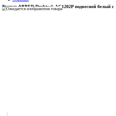
Унитаз ABBER Rechteck AC1202P подвесной белый с импульсным смывом