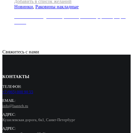
Добавить в список желаний
Новинки
,
Раковины накладные
Раковина накладная REA, коллекция SAMI, цвет серебро/
белый
31000
Р
Свяжитесь с нами
КОНТАКТЫ
ТЕЛЕФОН:
+7 (965) 000 90 55
EMAIL:
info@lsanteh.ru
АДРЕС:
Кушелевская дорога, 6к1, Санкт-Петербург
АДРЕС: