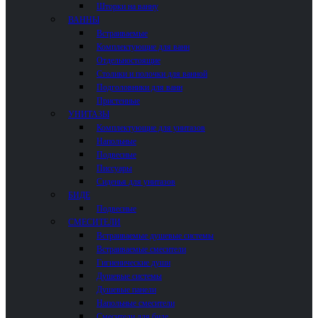
Шторки на ванну
ВАННЫ
Встраиваемые
Комплектующие для ванн
Отдельностоящие
Столики и полочки для ванной
Подголовники для ванн
Пристенные
УНИТАЗЫ
Комплектующие для унитазов
Напольные
Подвесные
Писсуары
Сиденья для унитазов
БИДЕ
Подвесные
СМЕСИТЕЛИ
Встраиваемые душевые системы
Встраиваемые смесители
Гигиенические души
Душевые системы
Душевые панели
Напольные смесители
Смесители для биде