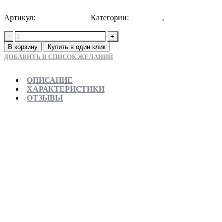
Артикул:
8697941971456
Категории:
Новинки
,
Тумба с
раковиной
-
+
В корзину
Купить в один клик
ДОБАВИТЬ В СПИСОК ЖЕЛАНИЙ
ОПИСАНИЕ
ХАРАКТЕРИСТИКИ
ОТЗЫВЫ
Отправляем в день заказа
Официальная гарантия от магазина