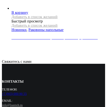
33000
Р
В корзину
Добавить в список желаний
Быстрый просмотр
Добавить в список желаний
Новинки
,
Раковины напольные
Раковина напольная REA, коллекция HOPE, цвет белый
79000
Р
Свяжитесь с нами
КОНТАКТЫ
ТЕЛЕФОН:
+7 (965) 000 90 55
EMAIL:
info@lsanteh.ru