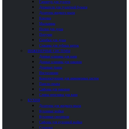
Гарнитур для туалета
Держатели для туалетной бумаги
Дозаторы жидкого мыла
Крючки
Мыльницы
Полки для душа
Поручни
Скребки для душа
Стаканы для зубных щеток
ИНЖЕНЕРНЫЕ СИСТЕМЫ
Донные клапаны для ванн
Донные клапаны для раковин
Душевые трапы
Инсталляции
Комплектующие для инженерных систем
Панели смыва
Сифоны для раковин
Сливы-переливы для ванн
КУХНЯ
Дозаторы для жидкого мыла
Кухонные мойки
Кухонные смесители
Сифоны для кухонной мойки
Сушилки