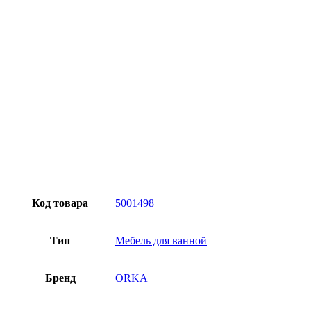
Превосходное качество
Лучшее предложение на рынке
Персональный подход
Код товара
5001498
Тип
Мебель для ванной
Бренд
ORKA