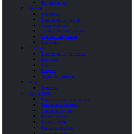
Шторки на ванну
ВАННЫ
Встраиваемые
Комплектующие для ванн
Отдельностоящие
Столики и полочки для ванной
Подголовники для ванн
Пристенные
УНИТАЗЫ
Комплектующие для унитазов
Напольные
Подвесные
Писсуары
Сиденья для унитазов
БИДЕ
Подвесные
СМЕСИТЕЛИ
Встраиваемые душевые системы
Встраиваемые смесители
Гигиенические души
Душевые системы
Душевые панели
Напольные смесители
Смесители для биде