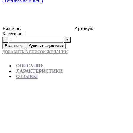
( Отзывов пока нет. )
23860
Р
Наличие:
Доступно для предзаказа
Артикул:
2000000033327
Категория:
Потолочные светильники
-
+
В корзину
Купить в один клик
ДОБАВИТЬ В СПИСОК ЖЕЛАНИЙ
ОПИСАНИЕ
ХАРАКТЕРИСТИКИ
ОТЗЫВЫ
Отправляем в день заказа
Официальная гарантия от магазина