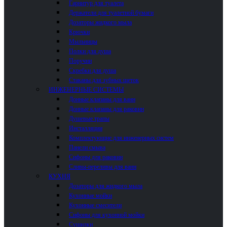
Гарнитур для туалета
Держатели для туалетной бумаги
Дозаторы жидкого мыла
Крючки
Мыльницы
Полки для душа
Поручни
Скребки для душа
Стаканы для зубных щеток
ИНЖЕНЕРНЫЕ СИСТЕМЫ
Донные клапаны для ванн
Донные клапаны для раковин
Душевые трапы
Инсталляции
Комплектующие для инженерных систем
Панели смыва
Сифоны для раковин
Сливы-переливы для ванн
КУХНЯ
Дозаторы для жидкого мыла
Кухонные мойки
Кухонные смесители
Сифоны для кухонной мойки
Сушилки