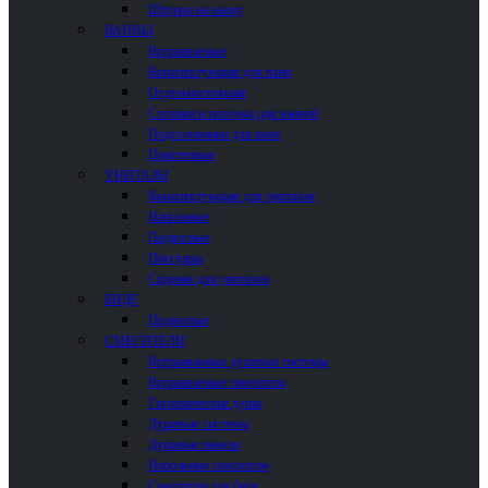
Шторки на ванну
ВАННЫ
Встраиваемые
Комплектующие для ванн
Отдельностоящие
Столики и полочки для ванной
Подголовники для ванн
Пристенные
УНИТАЗЫ
Комплектующие для унитазов
Напольные
Подвесные
Писсуары
Сиденья для унитазов
БИДЕ
Подвесные
СМЕСИТЕЛИ
Встраиваемые душевые системы
Встраиваемые смесители
Гигиенические души
Душевые системы
Душевые панели
Напольные смесители
Смесители для биде