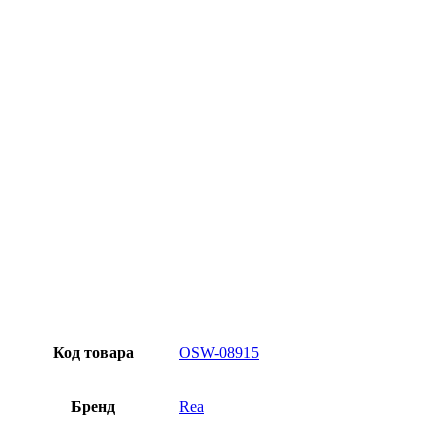
Превосходное качество
Лучшее предложение на рынке
Персональный подход
Код товара
OSW-08915
Бренд
Rea