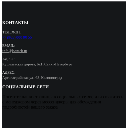
КОНТАКТЫ
ТЕЛЕФОН:
+7 (965) 000 90 55
EMAIL:
info@lsanteh.ru
АДРЕС:
Кушелевская дорога, 6к1, Санкт-Петербург
АДРЕС:
Артиллерийская ул., 63, Калининград
СОЦИАЛЬНЫЕ СЕТИ
Посетите наши страницы в социальных сетях, или свяжитесь
с менеджером через мессенджеры для обсуждения
подробностей вашего заказа