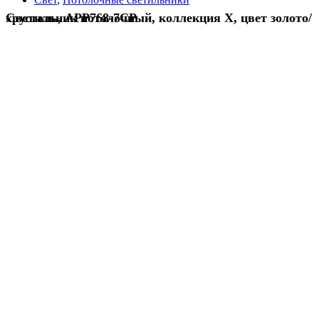
Светильник потолочный, коллекция X, цвет золото/хрусталь, APP768-7CP