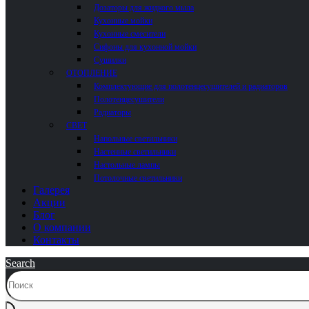
Дозаторы для жидкого мыла
Кухонные мойки
Кухонные смесители
Сифоны для кухонной мойки
Сушилки
ОТОПЛЕНИЕ
Комплектующие для полотенцесушителей и радиаторов
Полотенцесушители
Радиаторы
СВЕТ
Напольные светильники
Настенные светильники
Настольные лампы
Потолочные светильники
Галерея
Акции
Блог
О компании
Контакты
Search