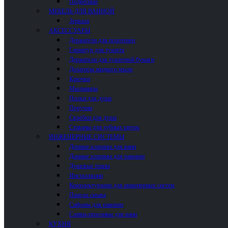
Подвесные
МЕБЕЛЬ ДЛЯ ВАННОЙ
Зеркала
АКСЕССУАРЫ
Держатели для полотенец
Гарнитур для туалета
Держатели для туалетной бумаги
Дозаторы жидкого мыла
Крючки
Мыльницы
Полки для душа
Поручни
Скребки для душа
Стаканы для зубных щеток
ИНЖЕНЕРНЫЕ СИСТЕМЫ
Донные клапаны для ванн
Донные клапаны для раковин
Душевые трапы
Инсталляции
Комплектующие для инженерных систем
Панели смыва
Сифоны для раковин
Сливы-переливы для ванн
КУХНЯ