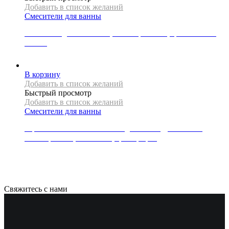
Добавить в список желаний
Смесители для ванны
Смеситель для ванны Rea, коллекция Verso, цвет матовое
золото
23967
Р
В корзину
Добавить в список желаний
Быстрый просмотр
Добавить в список желаний
Смесители для ванны
Термостатический смеситель для ванны/душа Mexen,
коллекция KAI, 3/4″ + 1/2″, цвет графит
19325
Р
Свяжитесь с нами