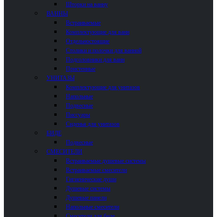
Шторки на ванну
ВАННЫ
Встраиваемые
Комплектующие для ванн
Отдельностоящие
Столики и полочки для ванной
Подголовники для ванн
Пристенные
УНИТАЗЫ
Комплектующие для унитазов
Напольные
Подвесные
Писсуары
Сиденья для унитазов
БИДЕ
Подвесные
СМЕСИТЕЛИ
Встраиваемые душевые системы
Встраиваемые смесители
Гигиенические души
Душевые системы
Душевые панели
Напольные смесители
Смесители для биде