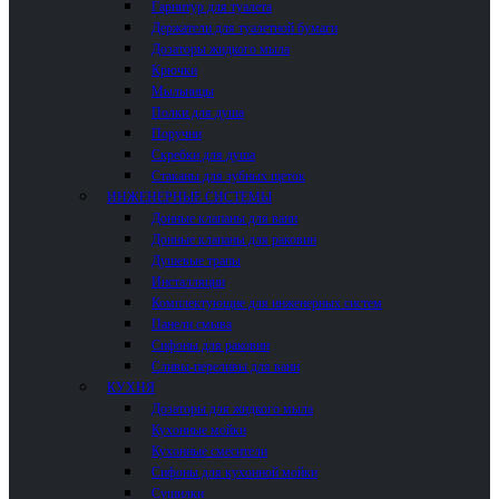
Гарнитур для туалета
Держатели для туалетной бумаги
Дозаторы жидкого мыла
Крючки
Мыльницы
Полки для душа
Поручни
Скребки для душа
Стаканы для зубных щеток
ИНЖЕНЕРНЫЕ СИСТЕМЫ
Донные клапаны для ванн
Донные клапаны для раковин
Душевые трапы
Инсталляции
Комплектующие для инженерных систем
Панели смыва
Сифоны для раковин
Сливы-переливы для ванн
КУХНЯ
Дозаторы для жидкого мыла
Кухонные мойки
Кухонные смесители
Сифоны для кухонной мойки
Сушилки