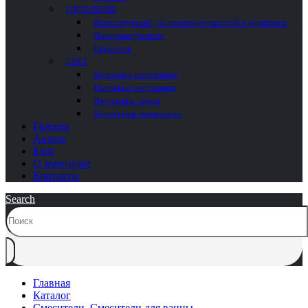
ОТОПЛЕНИЕ
Комплектующие для полотенцесушителей и радиаторов
Полотенцесушители
Радиаторы
СВЕТ
Напольные светильники
Настенные светильники
Настольные лампы
Потолочные светильники
Галерея
Акции
Блог
О компании
Контакты
Search
Главная
Каталог
Cмесители
,
Смесители для ванны