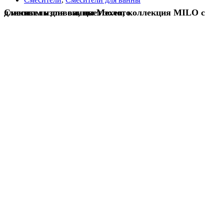
Смеситель для ванны Mexen, коллекция MILO с длинным изливом, цвет золото