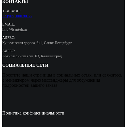
КОНТАКТЫ
ТЕЛЕФОН:
+7 (965) 000 90 55
EMAIL:
info@lsanteh.ru
АДРЕС:
Кушелевская дорога, 6к1, Санкт-Петербург
АДРЕС:
Артиллерийская ул., 63, Калининград
СОЦИАЛЬНЫЕ СЕТИ
Посетите наши страницы в социальных сетях, или свяжитесь
с менеджером через мессенджеры для обсуждения
подробностей вашего заказа
Политика конфиденциальности