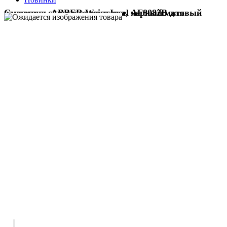
Смеситель ABBER Weiss Insel AF8082B для раковины скрытого монтажа, черный матовый