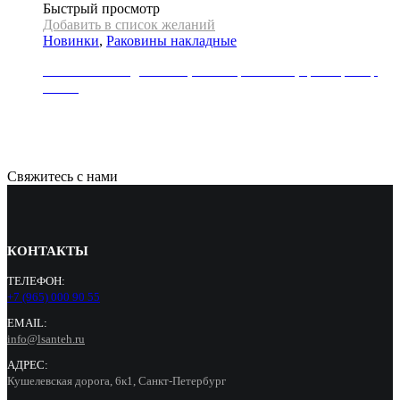
Быстрый просмотр
Добавить в список желаний
Новинки
,
Раковины накладные
Раковина накладная REA, коллекция SOFIA, цвет мрамор
белый
21000
Р
Свяжитесь с нами
КОНТАКТЫ
ТЕЛЕФОН:
+7 (965) 000 90 55
EMAIL:
info@lsanteh.ru
АДРЕС:
Кушелевская дорога, 6к1, Санкт-Петербург