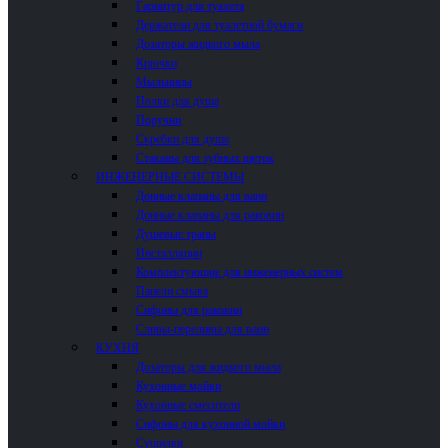
Гарнитур для туалета
Держатели для туалетной бумаги
Дозаторы жидкого мыла
Крючки
Мыльницы
Полки для душа
Поручни
Скребки для душа
Стаканы для зубных щеток
ИНЖЕНЕРНЫЕ СИСТЕМЫ
Донные клапаны для ванн
Донные клапаны для раковин
Душевые трапы
Инсталляции
Комплектующие для инженерных систем
Панели смыва
Сифоны для раковин
Сливы-переливы для ванн
КУХНЯ
Дозаторы для жидкого мыла
Кухонные мойки
Кухонные смесители
Сифоны для кухонной мойки
Сушилки