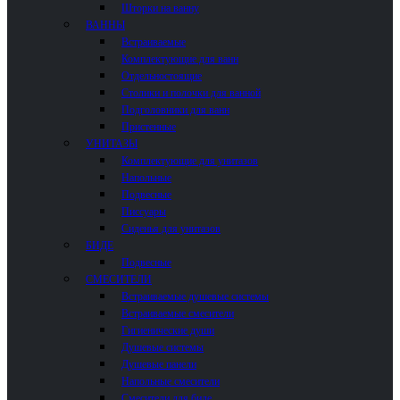
Шторки на ванну
ВАННЫ
Встраиваемые
Комплектующие для ванн
Отдельностоящие
Столики и полочки для ванной
Подголовники для ванн
Пристенные
УНИТАЗЫ
Комплектующие для унитазов
Напольные
Подвесные
Писсуары
Сиденья для унитазов
БИДЕ
Подвесные
СМЕСИТЕЛИ
Встраиваемые душевые системы
Встраиваемые смесители
Гигиенические души
Душевые системы
Душевые панели
Напольные смесители
Смесители для биде