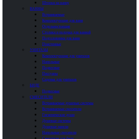
Шторки на ванну
ВАННЫ
Встраиваемые
Комплектующие для ванн
Отдельностоящие
Столики и полочки для ванной
Подголовники для ванн
Пристенные
УНИТАЗЫ
Комплектующие для унитазов
Напольные
Подвесные
Писсуары
Сиденья для унитазов
БИДЕ
Подвесные
СМЕСИТЕЛИ
Встраиваемые душевые системы
Встраиваемые смесители
Гигиенические души
Душевые системы
Душевые панели
Напольные смесители
Смесители для биде