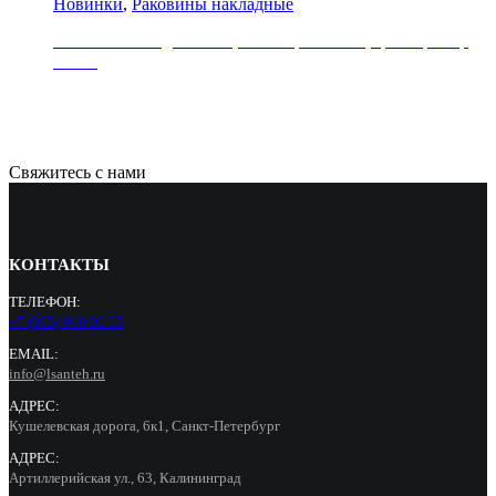
Новинки
,
Раковины накладные
Раковина накладная REA, коллекция SOFIA, цвет мрамор
белый
21000
Р
Свяжитесь с нами
КОНТАКТЫ
ТЕЛЕФОН:
+7 (965) 000 90 55
EMAIL:
info@lsanteh.ru
АДРЕС:
Кушелевская дорога, 6к1, Санкт-Петербург
АДРЕС:
Артиллерийская ул., 63, Калининград