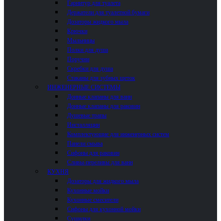
Гарнитур для туалета
Держатели для туалетной бумаги
Дозаторы жидкого мыла
Крючки
Мыльницы
Полки для душа
Поручни
Скребки для душа
Стаканы для зубных щеток
ИНЖЕНЕРНЫЕ СИСТЕМЫ
Донные клапаны для ванн
Донные клапаны для раковин
Душевые трапы
Инсталляции
Комплектующие для инженерных систем
Панели смыва
Сифоны для раковин
Сливы-переливы для ванн
КУХНЯ
Дозаторы для жидкого мыла
Кухонные мойки
Кухонные смесители
Сифоны для кухонной мойки
Сушилки