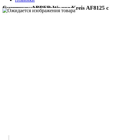
Смеситель ABBER Wasser Kreis AF8125 с гигиеническим душем, хром