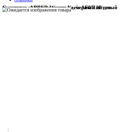
Смеситель ABBER Wasser Kreis AF8112B для раковины скрытого монтажа, черный матовый