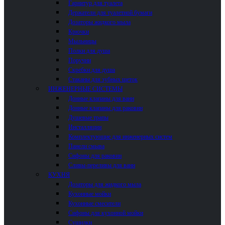
Гарнитур для туалета
Держатели для туалетной бумаги
Дозаторы жидкого мыла
Крючки
Мыльницы
Полки для душа
Поручни
Скребки для душа
Стаканы для зубных щеток
ИНЖЕНЕРНЫЕ СИСТЕМЫ
Донные клапаны для ванн
Донные клапаны для раковин
Душевые трапы
Инсталляции
Комплектующие для инженерных систем
Панели смыва
Сифоны для раковин
Сливы-переливы для ванн
КУХНЯ
Дозаторы для жидкого мыла
Кухонные мойки
Кухонные смесители
Сифоны для кухонной мойки
Сушилки