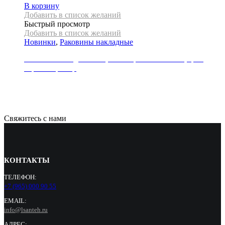
В корзину
Добавить в список желаний
Быстрый просмотр
Добавить в список желаний
Новинки
,
Раковины накладные
Раковина накладная REA, коллекция SOFIA MINI, цвет
черный мрамор
21000
Р
Свяжитесь с нами
КОНТАКТЫ
ТЕЛЕФОН:
+7 (965) 000 90 55
EMAIL:
info@lsanteh.ru
АДРЕС: