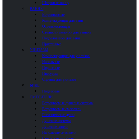
Шторки на ванну
ВАННЫ
Встраиваемые
Комплектующие для ванн
Отдельностоящие
Столики и полочки для ванной
Подголовники для ванн
Пристенные
УНИТАЗЫ
Комплектующие для унитазов
Напольные
Подвесные
Писсуары
Сиденья для унитазов
БИДЕ
Подвесные
СМЕСИТЕЛИ
Встраиваемые душевые системы
Встраиваемые смесители
Гигиенические души
Душевые системы
Душевые панели
Напольные смесители
Смесители для биде