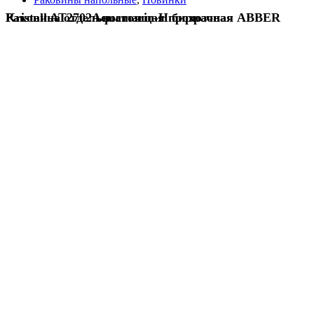
Раковина отдельностоящая прозрачная ABBER Kristall AT2702Aquamarin-H бирюзовая