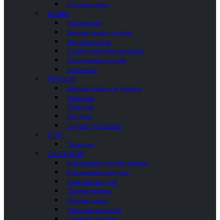
Шторки на ванну
ВАННЫ
Встраиваемые
Комплектующие для ванн
Отдельностоящие
Столики и полочки для ванной
Подголовники для ванн
Пристенные
УНИТАЗЫ
Комплектующие для унитазов
Напольные
Подвесные
Писсуары
Сиденья для унитазов
БИДЕ
Подвесные
СМЕСИТЕЛИ
Встраиваемые душевые системы
Встраиваемые смесители
Гигиенические души
Душевые системы
Душевые панели
Напольные смесители
Смесители для биде