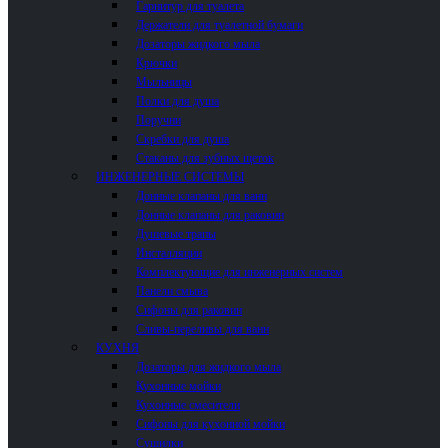
Гарнитур для туалета
Держатели для туалетной бумаги
Дозаторы жидкого мыла
Крючки
Мыльницы
Полки для душа
Поручни
Скребки для душа
Стаканы для зубных щеток
ИНЖЕНЕРНЫЕ СИСТЕМЫ
Донные клапаны для ванн
Донные клапаны для раковин
Душевые трапы
Инсталляции
Комплектующие для инженерных систем
Панели смыва
Сифоны для раковин
Сливы-переливы для ванн
КУХНЯ
Дозаторы для жидкого мыла
Кухонные мойки
Кухонные смесители
Сифоны для кухонной мойки
Сушилки