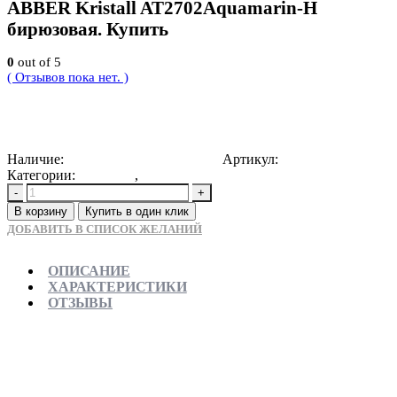
ABBER Kristall AT2702Aquamarin-H
бирюзовая. Купить
0
out of 5
( Отзывов пока нет. )
136395
Р
Наличие:
Доступно для предзаказа
Артикул:
4603757437066
Категории:
Новинки
,
Раковины напольные
-
+
В корзину
Купить в один клик
ДОБАВИТЬ В СПИСОК ЖЕЛАНИЙ
ОПИСАНИЕ
ХАРАКТЕРИСТИКИ
ОТЗЫВЫ
Отправляем в день заказа