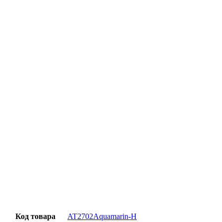
Официальная гарантия от магазина
Превосходное качество
Лучшее предложение на рынке
Персональный подход
Код товара
AT2702Aquamarin-H