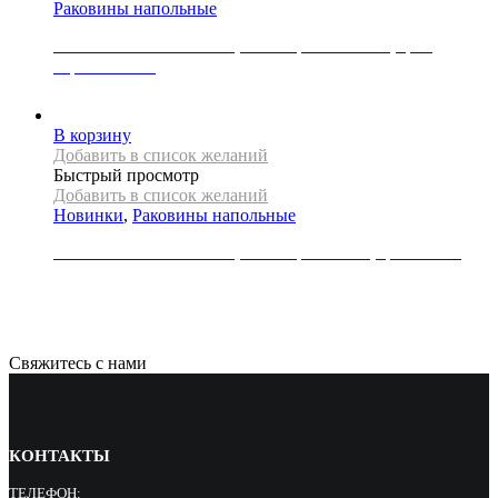
Раковины напольные
Раковина напольная REA, коллекция BLANKA, цвет
черный глянец
74000
Р
В корзину
Добавить в список желаний
Быстрый просмотр
Добавить в список желаний
Новинки
,
Раковины напольные
Раковина напольная REA, коллекция RIVER, цвет белый
71000
Р
Свяжитесь с нами
КОНТАКТЫ
ТЕЛЕФОН: