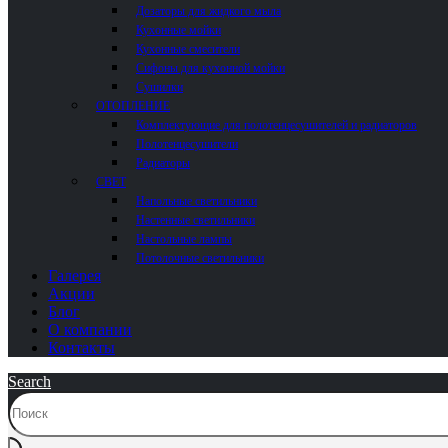
Дозаторы для жидкого мыла
Кухонные мойки
Кухонные смесители
Сифоны для кухонной мойки
Сушилки
ОТОПЛЕНИЕ
Комплектующие для полотенцесушителей и радиаторов
Полотенцесушители
Радиаторы
СВЕТ
Напольные светильники
Настенные светильники
Настольные лампы
Потолочные светильники
Галерея
Акции
Блог
О компании
Контакты
Search