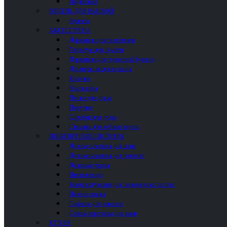
Подвесные
МЕБЕЛЬ ДЛЯ ВАННОЙ
Зеркала
АКСЕССУАРЫ
Держатели для полотенец
Гарнитур для туалета
Держатели для туалетной бумаги
Дозаторы жидкого мыла
Крючки
Мыльницы
Полки для душа
Поручни
Скребки для душа
Стаканы для зубных щеток
ИНЖЕНЕРНЫЕ СИСТЕМЫ
Донные клапаны для ванн
Донные клапаны для раковин
Душевые трапы
Инсталляции
Комплектующие для инженерных систем
Панели смыва
Сифоны для раковин
Сливы-переливы для ванн
КУХНЯ