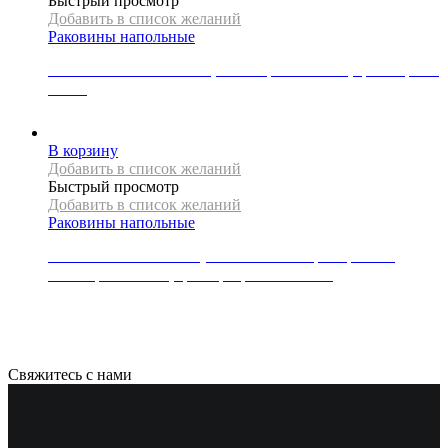
Быстрый просмотр
Добавить в список желаний
Раковины напольные
Раковина напольная REA, коллекция KAMILA, цвет черный
глянец
60000
Р
В корзину
Добавить в список желаний
Быстрый просмотр
Добавить в список желаний
Раковины напольные
Раковина напольная и тумба из литого мрамора REA,
коллекция INGRID, цвет прозрачный/белый
70000
Р
Свяжитесь с нами