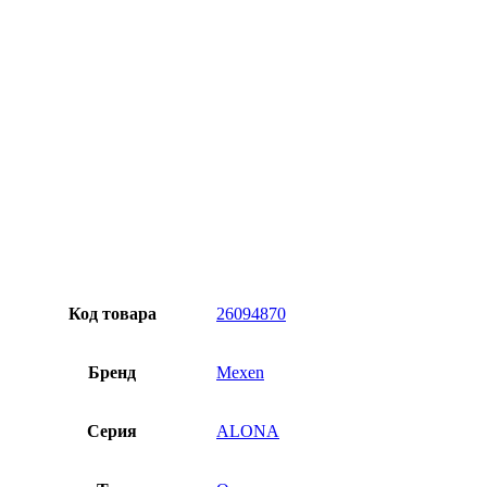
Продукт характеризуется высокой устойчивостью к
перепадам температур и УФ-излучению. Цвет не
обесцвечивается и не выцветает под воздействием солнечных
лучей, благодаря чему долго сохраняет свой внешний вид
независимо от условий.
Персональный подход
Код товара
26094870
Бренд
Mexen
Серия
ALONA