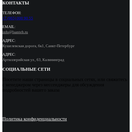
КОНТАКТЫ
ТЕЛЕФОН:
+7 (965) 000 90 55
EMAIL:
info@lsanteh.ru
АДРЕС:
Кушелевская дорога, 6к1, Санкт-Петербург
АДРЕС:
Артиллерийская ул., 63, Калининград
СОЦИАЛЬНЫЕ СЕТИ
Посетите наши страницы в социальных сетях, или свяжитесь
с менеджером через мессенджеры для обсуждения
подробностей вашего заказа
Политика конфиденциальности