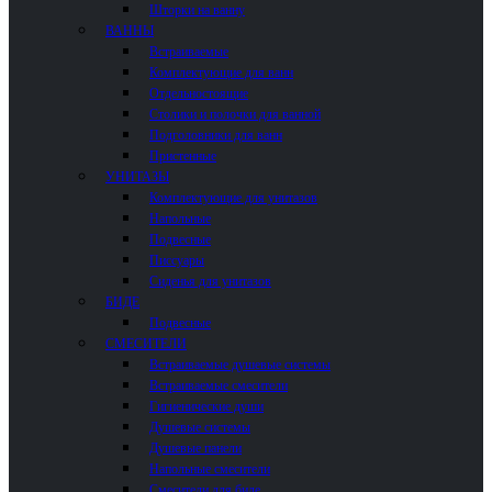
Шторки на ванну
ВАННЫ
Встраиваемые
Комплектующие для ванн
Отдельностоящие
Столики и полочки для ванной
Подголовники для ванн
Пристенные
УНИТАЗЫ
Комплектующие для унитазов
Напольные
Подвесные
Писсуары
Сиденья для унитазов
БИДЕ
Подвесные
СМЕСИТЕЛИ
Встраиваемые душевые системы
Встраиваемые смесители
Гигиенические души
Душевые системы
Душевые панели
Напольные смесители
Смесители для биде