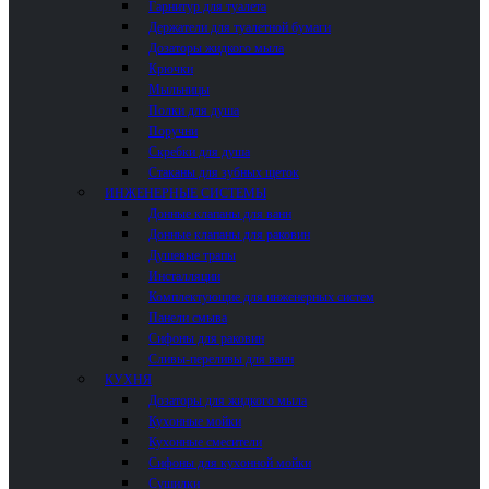
Гарнитур для туалета
Держатели для туалетной бумаги
Дозаторы жидкого мыла
Крючки
Мыльницы
Полки для душа
Поручни
Скребки для душа
Стаканы для зубных щеток
ИНЖЕНЕРНЫЕ СИСТЕМЫ
Донные клапаны для ванн
Донные клапаны для раковин
Душевые трапы
Инсталляции
Комплектующие для инженерных систем
Панели смыва
Сифоны для раковин
Сливы-переливы для ванн
КУХНЯ
Дозаторы для жидкого мыла
Кухонные мойки
Кухонные смесители
Сифоны для кухонной мойки
Сушилки