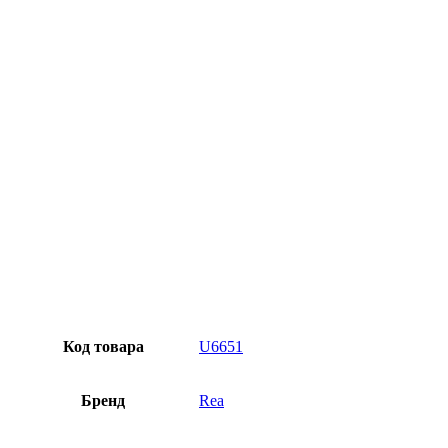
Превосходное качество
Лучшее предложение на рынке
Персональный подход
Код товара
U6651
Бренд
Rea