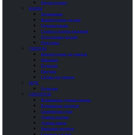
Шторки на ванну
ВАННЫ
Встраиваемые
Комплектующие для ванн
Отдельностоящие
Столики и полочки для ванной
Подголовники для ванн
Пристенные
УНИТАЗЫ
Комплектующие для унитазов
Напольные
Подвесные
Писсуары
Сиденья для унитазов
БИДЕ
Подвесные
СМЕСИТЕЛИ
Встраиваемые душевые системы
Встраиваемые смесители
Гигиенические души
Душевые системы
Душевые панели
Напольные смесители
Смесители для биде