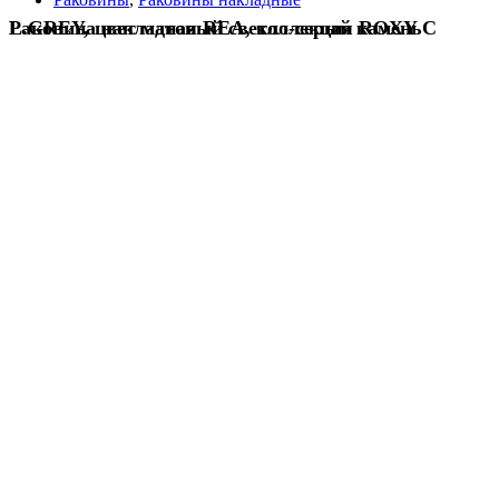
Раковина накладная REA, коллекция ROXY C L.GREY, цвет матовый светло-серый камень