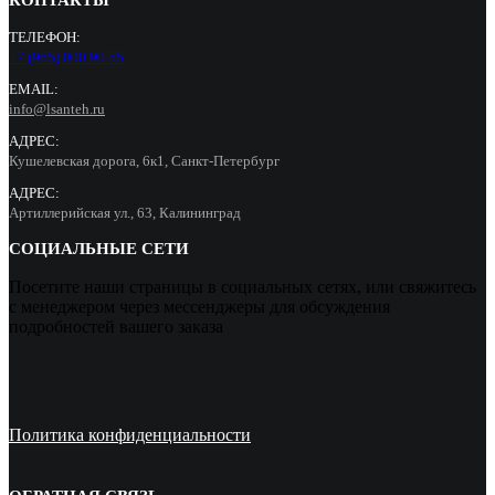
ТЕЛЕФОН:
+7 (965) 000 90 55
EMAIL:
info@lsanteh.ru
АДРЕС:
Кушелевская дорога, 6к1, Санкт-Петербург
АДРЕС:
Артиллерийская ул., 63, Калининград
СОЦИАЛЬНЫЕ СЕТИ
Посетите наши страницы в социальных сетях, или свяжитесь
с менеджером через мессенджеры для обсуждения
подробностей вашего заказа
Политика конфиденциальности