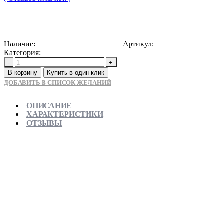
17000
Р
Наличие:
Доступно для предзаказа
Артикул:
5902557335732
Категория:
Раковины накладные
-
+
В корзину
Купить в один клик
ДОБАВИТЬ В СПИСОК ЖЕЛАНИЙ
ОПИСАНИЕ
ХАРАКТЕРИСТИКИ
ОТЗЫВЫ
Отправляем в день заказа
Официальная гарантия от магазина