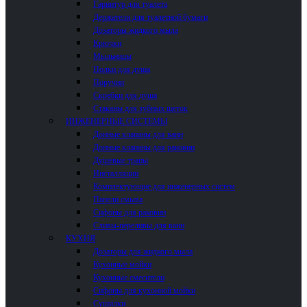
Гарнитур для туалета
Держатели для туалетной бумаги
Дозаторы жидкого мыла
Крючки
Мыльницы
Полки для душа
Поручни
Скребки для душа
Стаканы для зубных щеток
ИНЖЕНЕРНЫЕ СИСТЕМЫ
Донные клапаны для ванн
Донные клапаны для раковин
Душевые трапы
Инсталляции
Комплектующие для инженерных систем
Панели смыва
Сифоны для раковин
Сливы-переливы для ванн
КУХНЯ
Дозаторы для жидкого мыла
Кухонные мойки
Кухонные смесители
Сифоны для кухонной мойки
Сушилки