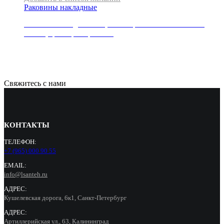
Раковины накладные
Раковина накладная REA, коллекция SOFIA MINI AIAX
SHINY, цвет мрамор глянец
17000
Р
Свяжитесь с нами
КОНТАКТЫ
ТЕЛЕФОН:
+7 (965) 000 90 55
EMAIL:
info@lsanteh.ru
АДРЕС:
Кушелевская дорога, 6к1, Санкт-Петербург
АДРЕС:
Артиллерийская ул., 63, Калининград