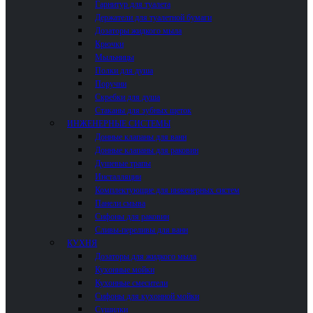
Гарнитур для туалета
Держатели для туалетной бумаги
Дозаторы жидкого мыла
Крючки
Мыльницы
Полки для душа
Поручни
Скребки для душа
Стаканы для зубных щеток
ИНЖЕНЕРНЫЕ СИСТЕМЫ
Донные клапаны для ванн
Донные клапаны для раковин
Душевые трапы
Инсталляции
Комплектующие для инженерных систем
Панели смыва
Сифоны для раковин
Сливы-переливы для ванн
КУХНЯ
Дозаторы для жидкого мыла
Кухонные мойки
Кухонные смесители
Сифоны для кухонной мойки
Сушилки