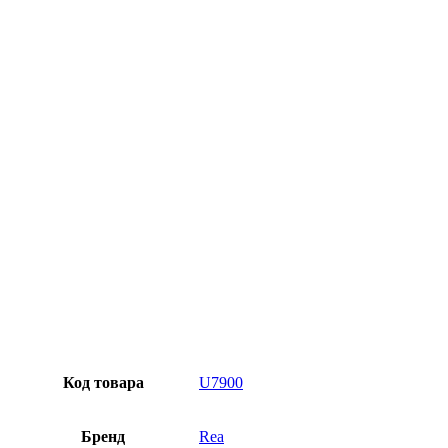
Официальная гарантия от магазина
Превосходное качество
Лучшее предложение на рынке
Персональный подход
Код товара
U7900
Бренд
Rea