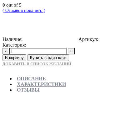
0
out of 5
( Отзывов пока нет. )
17000
Р
Наличие:
Доступно для предзаказа
Артикул:
5902557340415
Категория:
Раковины накладные
-
+
В корзину
Купить в один клик
ДОБАВИТЬ В СПИСОК ЖЕЛАНИЙ
ОПИСАНИЕ
ХАРАКТЕРИСТИКИ
ОТЗЫВЫ
Отправляем в день заказа