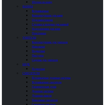
Шторки на ванну
ВАННЫ
Встраиваемые
Комплектующие для ванн
Отдельностоящие
Столики и полочки для ванной
Подголовники для ванн
Пристенные
УНИТАЗЫ
Комплектующие для унитазов
Напольные
Подвесные
Писсуары
Сиденья для унитазов
БИДЕ
Подвесные
СМЕСИТЕЛИ
Встраиваемые душевые системы
Встраиваемые смесители
Гигиенические души
Душевые системы
Душевые панели
Напольные смесители
Смесители для биде