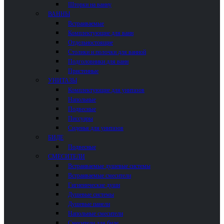
Шторки на ванну
ВАННЫ
Встраиваемые
Комплектующие для ванн
Отдельностоящие
Столики и полочки для ванной
Подголовники для ванн
Пристенные
УНИТАЗЫ
Комплектующие для унитазов
Напольные
Подвесные
Писсуары
Сиденья для унитазов
БИДЕ
Подвесные
СМЕСИТЕЛИ
Встраиваемые душевые системы
Встраиваемые смесители
Гигиенические души
Душевые системы
Душевые панели
Напольные смесители
Смесители для биде