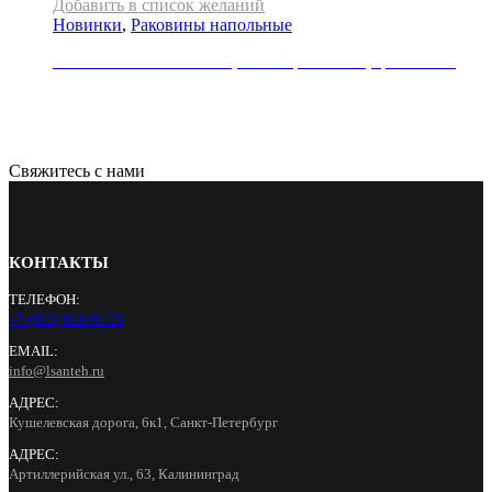
Добавить в список желаний
Новинки
,
Раковины напольные
Раковина напольная REA, коллекция RIVER, цвет белый
71000
Р
Свяжитесь с нами
КОНТАКТЫ
ТЕЛЕФОН:
+7 (965) 000 90 55
EMAIL:
info@lsanteh.ru
АДРЕС:
Кушелевская дорога, 6к1, Санкт-Петербург
АДРЕС:
Артиллерийская ул., 63, Калининград