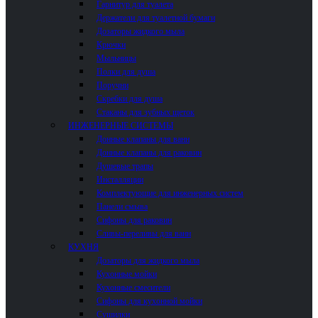
Гарнитур для туалета
Держатели для туалетной бумаги
Дозаторы жидкого мыла
Крючки
Мыльницы
Полки для душа
Поручни
Скребки для душа
Стаканы для зубных щеток
ИНЖЕНЕРНЫЕ СИСТЕМЫ
Донные клапаны для ванн
Донные клапаны для раковин
Душевые трапы
Инсталляции
Комплектующие для инженерных систем
Панели смыва
Сифоны для раковин
Сливы-переливы для ванн
КУХНЯ
Дозаторы для жидкого мыла
Кухонные мойки
Кухонные смесители
Сифоны для кухонной мойки
Сушилки