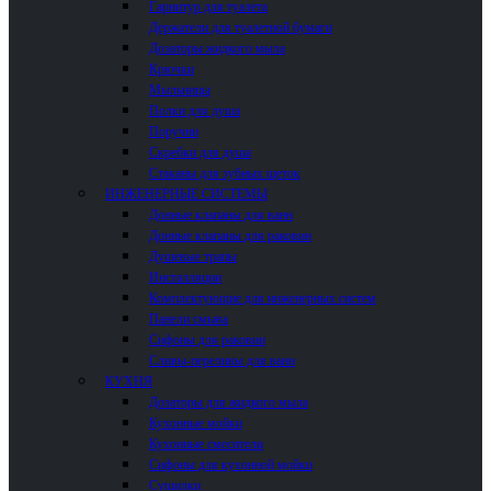
Гарнитур для туалета
Держатели для туалетной бумаги
Дозаторы жидкого мыла
Крючки
Мыльницы
Полки для душа
Поручни
Скребки для душа
Стаканы для зубных щеток
ИНЖЕНЕРНЫЕ СИСТЕМЫ
Донные клапаны для ванн
Донные клапаны для раковин
Душевые трапы
Инсталляции
Комплектующие для инженерных систем
Панели смыва
Сифоны для раковин
Сливы-переливы для ванн
КУХНЯ
Дозаторы для жидкого мыла
Кухонные мойки
Кухонные смесители
Сифоны для кухонной мойки
Сушилки