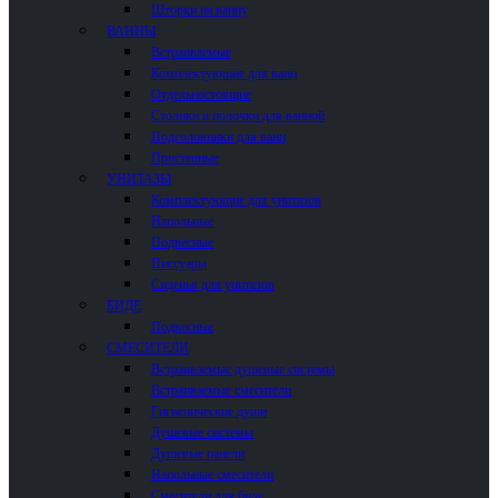
Шторки на ванну
ВАННЫ
Встраиваемые
Комплектующие для ванн
Отдельностоящие
Столики и полочки для ванной
Подголовники для ванн
Пристенные
УНИТАЗЫ
Комплектующие для унитазов
Напольные
Подвесные
Писсуары
Сиденья для унитазов
БИДЕ
Подвесные
СМЕСИТЕЛИ
Встраиваемые душевые системы
Встраиваемые смесители
Гигиенические души
Душевые системы
Душевые панели
Напольные смесители
Смесители для биде