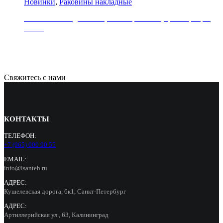
Новинки
,
Раковины накладные
Раковина накладная REA, коллекция SAMI, цвет серебро/
белый
31000
Р
Свяжитесь с нами
КОНТАКТЫ
ТЕЛЕФОН:
+7 (965) 000 90 55
EMAIL:
info@lsanteh.ru
АДРЕС:
Кушелевская дорога, 6к1, Санкт-Петербург
АДРЕС:
Артиллерийская ул., 63, Калининград