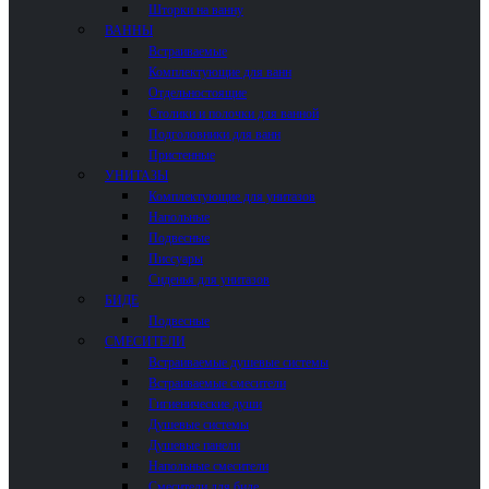
Шторки на ванну
ВАННЫ
Встраиваемые
Комплектующие для ванн
Отдельностоящие
Столики и полочки для ванной
Подголовники для ванн
Пристенные
УНИТАЗЫ
Комплектующие для унитазов
Напольные
Подвесные
Писсуары
Сиденья для унитазов
БИДЕ
Подвесные
СМЕСИТЕЛИ
Встраиваемые душевые системы
Встраиваемые смесители
Гигиенические души
Душевые системы
Душевые панели
Напольные смесители
Смесители для биде