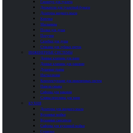
Гарнитур для туалета
Держатели для туалетной бумаги
Дозаторы жидкого мыла
Крючки
Мыльницы
Полки для душа
Поручни
Скребки для душа
Стаканы для зубных щеток
ИНЖЕНЕРНЫЕ СИСТЕМЫ
Донные клапаны для ванн
Донные клапаны для раковин
Душевые трапы
Инсталляции
Комплектующие для инженерных систем
Панели смыва
Сифоны для раковин
Сливы-переливы для ванн
КУХНЯ
Дозаторы для жидкого мыла
Кухонные мойки
Кухонные смесители
Сифоны для кухонной мойки
Сушилки