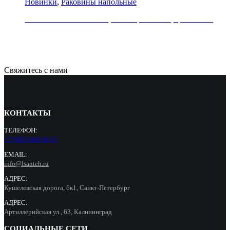
Новинки
,
Раковины напольные
Раковина напольная REA, коллекция RIVER, цвет белый
71000
Р
Свяжитесь с нами
КОНТАКТЫ
ТЕЛЕФОН:
+7 (965) 000 90 55
EMAIL:
info@lsanteh.ru
АДРЕС:
Кушелевская дорога, 6к1, Санкт-Петербург
АДРЕС:
Артиллерийская ул., 63, Калининград
СОЦИАЛЬНЫЕ СЕТИ