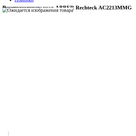
Раковина накладная ABBER Rechteck AC2213MMG золото матовое