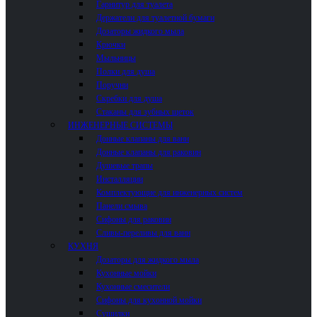
Гарнитур для туалета
Держатели для туалетной бумаги
Дозаторы жидкого мыла
Крючки
Мыльницы
Полки для душа
Поручни
Скребки для душа
Стаканы для зубных щеток
ИНЖЕНЕРНЫЕ СИСТЕМЫ
Донные клапаны для ванн
Донные клапаны для раковин
Душевые трапы
Инсталляции
Комплектующие для инженерных систем
Панели смыва
Сифоны для раковин
Сливы-переливы для ванн
КУХНЯ
Дозаторы для жидкого мыла
Кухонные мойки
Кухонные смесители
Сифоны для кухонной мойки
Сушилки