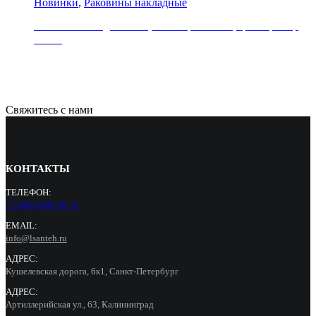
Новинки
,
Раковины накладные
Раковина накладная REA, коллекция SOFIA, цвет мрамор
белый
21000
Р
Свяжитесь с нами
КОНТАКТЫ
ТЕЛЕФОН:
+7 (965) 000 90 55
EMAIL:
info@lsanteh.ru
АДРЕС:
Кушелевская дорога, 6к1, Санкт-Петербург
АДРЕС:
Артиллерийская ул., 63, Калининград