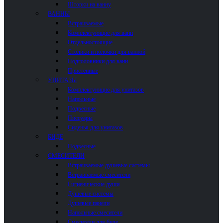
Шторки на ванну
ВАННЫ
Встраиваемые
Комплектующие для ванн
Отдельностоящие
Столики и полочки для ванной
Подголовники для ванн
Пристенные
УНИТАЗЫ
Комплектующие для унитазов
Напольные
Подвесные
Писсуары
Сиденья для унитазов
БИДЕ
Подвесные
СМЕСИТЕЛИ
Встраиваемые душевые системы
Встраиваемые смесители
Гигиенические души
Душевые системы
Душевые панели
Напольные смесители
Смесители для биде