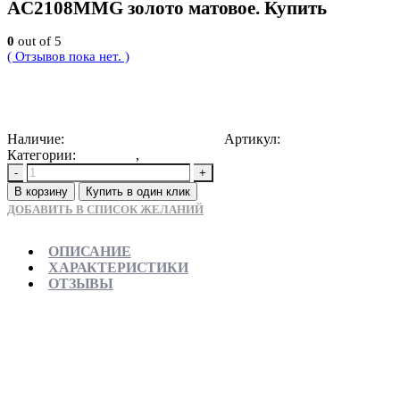
AC2108MMG золото матовое. Купить
0
out of 5
( Отзывов пока нет. )
16065
Р
Наличие:
Доступно для предзаказа
Артикул:
4603757428392
Категории:
Новинки
,
Раковины накладные
-
+
В корзину
Купить в один клик
ДОБАВИТЬ В СПИСОК ЖЕЛАНИЙ
ОПИСАНИЕ
ХАРАКТЕРИСТИКИ
ОТЗЫВЫ
Отправляем в день заказа