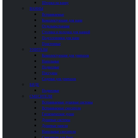
Шторки на ванну
ВАННЫ
Встраиваемые
Комплектующие для ванн
Отдельностоящие
Столики и полочки для ванной
Подголовники для ванн
Пристенные
УНИТАЗЫ
Комплектующие для унитазов
Напольные
Подвесные
Писсуары
Сиденья для унитазов
БИДЕ
Подвесные
СМЕСИТЕЛИ
Встраиваемые душевые системы
Встраиваемые смесители
Гигиенические души
Душевые системы
Душевые панели
Напольные смесители
Смесители для биде