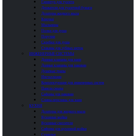
Гарнитур для туалета
Держатели для туалетной бумаги
Дозаторы жидкого мыла
Крючки
Мыльницы
Полки для душа
Поручни
Скребки для душа
Стаканы для зубных щеток
ИНЖЕНЕРНЫЕ СИСТЕМЫ
Донные клапаны для ванн
Донные клапаны для раковин
Душевые трапы
Инсталляции
Комплектующие для инженерных систем
Панели смыва
Сифоны для раковин
Сливы-переливы для ванн
КУХНЯ
Дозаторы для жидкого мыла
Кухонные мойки
Кухонные смесители
Сифоны для кухонной мойки
Сушилки