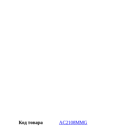
Официальная гарантия от магазина
Превосходное качество
Лучшее предложение на рынке
Персональный подход
Код товара
AC2108MMG