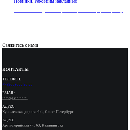
Новинки
,
Раковины накладные
Раковина накладная REA, коллекция SOFIA, цвет мрамор
белый
21000
Р
Свяжитесь с нами
КОНТАКТЫ
ТЕЛЕФОН:
+7 (965) 000 90 55
EMAIL:
info@lsanteh.ru
АДРЕС:
Кушелевская дорога, 6к1, Санкт-Петербург
АДРЕС:
Артиллерийская ул., 63, Калининград