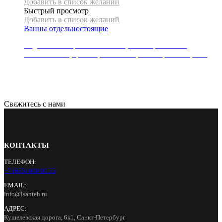
Добавить в список желаний
Быстрый просмотр
Добавить в список желаний
Ванны отдельностоящие
Отдельностоящая ванна Mexen, коллекция TONIA,
170x75x58 см, цвет черный/белый,слив-перелив черный
151304
Р
Свяжитесь с нами
КОНТАКТЫ
ТЕЛЕФОН:
+7 (965) 000 90 55
EMAIL:
info@lsanteh.ru
АДРЕС:
Кушелевская дорога, 6к1, Санкт-Петербург