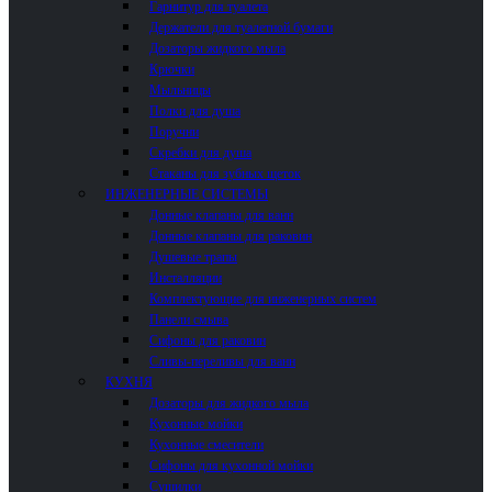
Гарнитур для туалета
Держатели для туалетной бумаги
Дозаторы жидкого мыла
Крючки
Мыльницы
Полки для душа
Поручни
Скребки для душа
Стаканы для зубных щеток
ИНЖЕНЕРНЫЕ СИСТЕМЫ
Донные клапаны для ванн
Донные клапаны для раковин
Душевые трапы
Инсталляции
Комплектующие для инженерных систем
Панели смыва
Сифоны для раковин
Сливы-переливы для ванн
КУХНЯ
Дозаторы для жидкого мыла
Кухонные мойки
Кухонные смесители
Сифоны для кухонной мойки
Сушилки