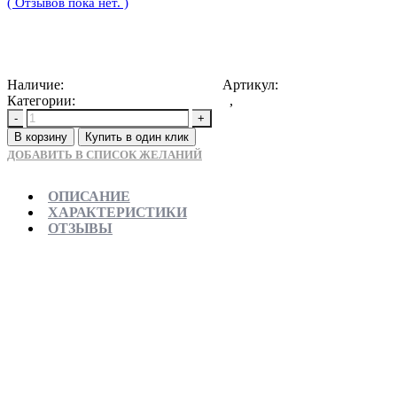
( Отзывов пока нет. )
404670
Р
Наличие:
Доступно для предзаказа
Артикул:
4603757425681
Категории:
Ванны отдельностоящие
,
Новинки
-
+
В корзину
Купить в один клик
ДОБАВИТЬ В СПИСОК ЖЕЛАНИЙ
ОПИСАНИЕ
ХАРАКТЕРИСТИКИ
ОТЗЫВЫ
Отправляем в день заказа
Официальная гарантия от магазина