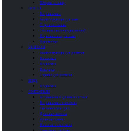
Шторки на ванну
ВАННЫ
Встраиваемые
Комплектующие для ванн
Отдельностоящие
Столики и полочки для ванной
Подголовники для ванн
Пристенные
УНИТАЗЫ
Комплектующие для унитазов
Напольные
Подвесные
Писсуары
Сиденья для унитазов
БИДЕ
Подвесные
СМЕСИТЕЛИ
Встраиваемые душевые системы
Встраиваемые смесители
Гигиенические души
Душевые системы
Душевые панели
Напольные смесители
Смесители для биде