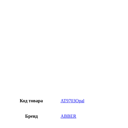
Превосходное качество
Лучшее предложение на рынке
Персональный подход
Код товара
AT9703Opal
Бренд
ABBER