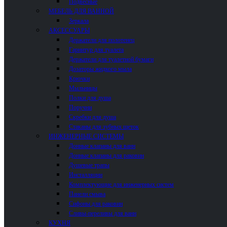
Подвесные
МЕБЕЛЬ ДЛЯ ВАННОЙ
Зеркала
АКСЕССУАРЫ
Держатели для полотенец
Гарнитур для туалета
Держатели для туалетной бумаги
Дозаторы жидкого мыла
Крючки
Мыльницы
Полки для душа
Поручни
Скребки для душа
Стаканы для зубных щеток
ИНЖЕНЕРНЫЕ СИСТЕМЫ
Донные клапаны для ванн
Донные клапаны для раковин
Душевые трапы
Инсталляции
Комплектующие для инженерных систем
Панели смыва
Сифоны для раковин
Сливы-переливы для ванн
КУХНЯ