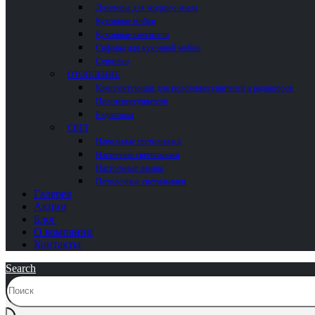
Дозаторы для жидкого мыла
Кухонные мойки
Кухонные смесители
Сифоны для кухонной мойки
Сушилки
ОТОПЛЕНИЕ
Комплектующие для полотенцесушителей и радиаторов
Полотенцесушители
Радиаторы
СВЕТ
Напольные светильники
Настенные светильники
Настольные лампы
Потолочные светильники
Галерея
Акции
Блог
О компании
Контакты
Search