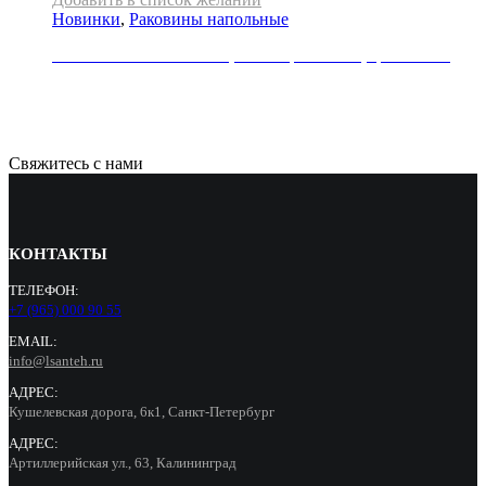
Новинки
,
Раковины напольные
Раковина напольная REA, коллекция RIVER, цвет белый
71000
Р
Свяжитесь с нами
КОНТАКТЫ
ТЕЛЕФОН:
+7 (965) 000 90 55
EMAIL:
info@lsanteh.ru
АДРЕС:
Кушелевская дорога, 6к1, Санкт-Петербург
АДРЕС:
Артиллерийская ул., 63, Калининград