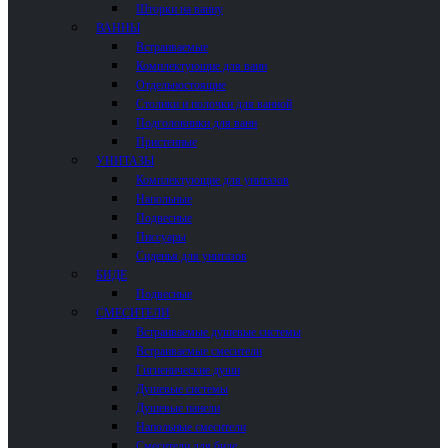
Шторки на ванну
ВАННЫ
Встраиваемые
Комплектующие для ванн
Отдельностоящие
Столики и полочки для ванной
Подголовники для ванн
Пристенные
УНИТАЗЫ
Комплектующие для унитазов
Напольные
Подвесные
Писсуары
Сиденья для унитазов
БИДЕ
Подвесные
СМЕСИТЕЛИ
Встраиваемые душевые системы
Встраиваемые смесители
Гигиенические души
Душевые системы
Душевые панели
Напольные смесители
Смесители для биде