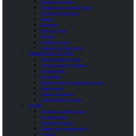
Гарнитур для туалета
Держатели для туалетной бумаги
Дозаторы жидкого мыла
Крючки
Мыльницы
Полки для душа
Поручни
Скребки для душа
Стаканы для зубных щеток
ИНЖЕНЕРНЫЕ СИСТЕМЫ
Донные клапаны для ванн
Донные клапаны для раковин
Душевые трапы
Инсталляции
Комплектующие для инженерных систем
Панели смыва
Сифоны для раковин
Сливы-переливы для ванн
КУХНЯ
Дозаторы для жидкого мыла
Кухонные мойки
Кухонные смесители
Сифоны для кухонной мойки
Сушилки