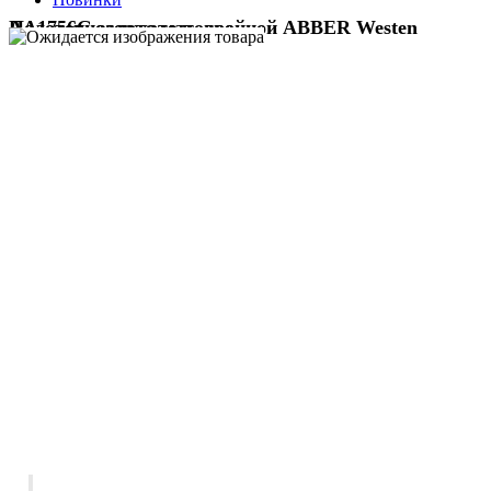
Полотенцедержатель двойной ABBER Westen AA1756G золото матовое