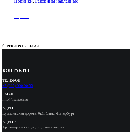
Новинки
,
Раковины накладные
Раковина накладная REA, коллекция SOFIA, цвет золото/
черный
29000
Р
Свяжитесь с нами
КОНТАКТЫ
ТЕЛЕФОН:
+7 (965) 000 90 55
EMAIL:
info@lsanteh.ru
АДРЕС:
Кушелевская дорога, 6к1, Санкт-Петербург
АДРЕС:
Артиллерийская ул., 63, Калининград