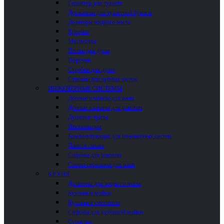
Гарнитур для туалета
Держатели для туалетной бумаги
Дозаторы жидкого мыла
Крючки
Мыльницы
Полки для душа
Поручни
Скребки для душа
Стаканы для зубных щеток
ИНЖЕНЕРНЫЕ СИСТЕМЫ
Донные клапаны для ванн
Донные клапаны для раковин
Душевые трапы
Инсталляции
Комплектующие для инженерных систем
Панели смыва
Сифоны для раковин
Сливы-переливы для ванн
КУХНЯ
Дозаторы для жидкого мыла
Кухонные мойки
Кухонные смесители
Сифоны для кухонной мойки
Сушилки