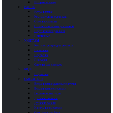
Шторки на ванну
ВАННЫ
Встраиваемые
Комплектующие для ванн
Отдельностоящие
Столики и полочки для ванной
Подголовники для ванн
Пристенные
УНИТАЗЫ
Комплектующие для унитазов
Напольные
Подвесные
Писсуары
Сиденья для унитазов
БИДЕ
Подвесные
СМЕСИТЕЛИ
Встраиваемые душевые системы
Встраиваемые смесители
Гигиенические души
Душевые системы
Душевые панели
Напольные смесители
Смесители для биде