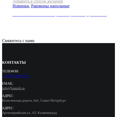
Добавить в список желаний
Новинки
,
Раковины напольные
Раковина напольная REA, коллекция HOPE, цвет белый
79000
Р
Свяжитесь с нами
КОНТАКТЫ
ТЕЛЕФОН:
+7 (965) 000 90 55
EMAIL:
info@lsanteh.ru
АДРЕС:
Кушелевская дорога, 6к1, Санкт-Петербург
АДРЕС:
Артиллерийская ул., 63, Калининград