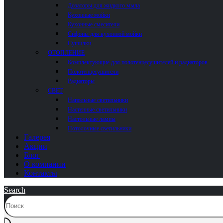
Дозаторы для жидкого мыла
Кухонные мойки
Кухонные смесители
Сифоны для кухонной мойки
Сушилки
ОТОПЛЕНИЕ
Комплектующие для полотенцесушителей и радиаторов
Полотенцесушители
Радиаторы
СВЕТ
Напольные светильники
Настенные светильники
Настольные лампы
Потолочные светильники
Галерея
Акции
Блог
О компании
Контакты
Search