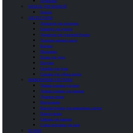
Подвесные
МЕБЕЛЬ ДЛЯ ВАННОЙ
Зеркала
АКСЕССУАРЫ
Держатели для полотенец
Гарнитур для туалета
Держатели для туалетной бумаги
Дозаторы жидкого мыла
Крючки
Мыльницы
Полки для душа
Поручни
Скребки для душа
Стаканы для зубных щеток
ИНЖЕНЕРНЫЕ СИСТЕМЫ
Донные клапаны для ванн
Донные клапаны для раковин
Душевые трапы
Инсталляции
Комплектующие для инженерных систем
Панели смыва
Сифоны для раковин
Сливы-переливы для ванн
КУХНЯ