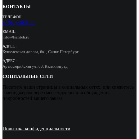
КОНТАКТЫ
ТЕЛЕФОН:
+7 (965) 000 90 55
EMAIL:
info@lsanteh.ru
АДРЕС:
Кушелевская дорога, 6к1, Санкт-Петербург
АДРЕС:
Артиллерийская ул., 63, Калининград
СОЦИАЛЬНЫЕ СЕТИ
Посетите наши страницы в социальных сетях, или свяжитесь
с менеджером через мессенджеры для обсуждения
подробностей вашего заказа
Политика конфиденциальности