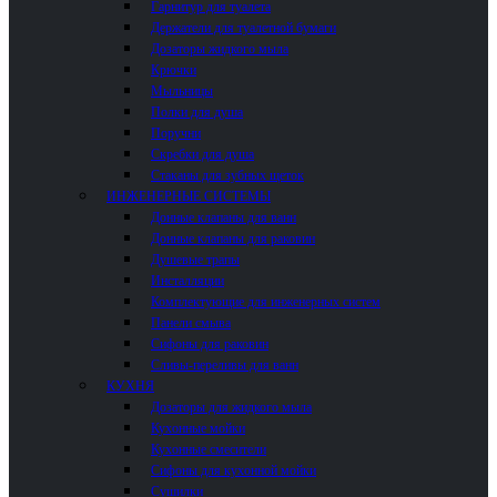
Гарнитур для туалета
Держатели для туалетной бумаги
Дозаторы жидкого мыла
Крючки
Мыльницы
Полки для душа
Поручни
Скребки для душа
Стаканы для зубных щеток
ИНЖЕНЕРНЫЕ СИСТЕМЫ
Донные клапаны для ванн
Донные клапаны для раковин
Душевые трапы
Инсталляции
Комплектующие для инженерных систем
Панели смыва
Сифоны для раковин
Сливы-переливы для ванн
КУХНЯ
Дозаторы для жидкого мыла
Кухонные мойки
Кухонные смесители
Сифоны для кухонной мойки
Сушилки