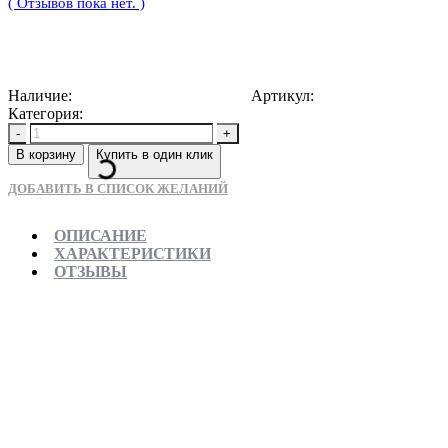
( Отзывов пока нет. )
20000
Р
Наличие:
Доступно для предзаказа
Артикул:
5907709156760
Категория:
Раковины накладные
-
+
В корзину
Купить в один клик
ДОБАВИТЬ В СПИСОК ЖЕЛАНИЙ
ОПИСАНИЕ
ХАРАКТЕРИСТИКИ
ОТЗЫВЫ
Отправляем в день заказа
Официальная гарантия от магазина