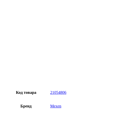
Превосходное качество
Лучшее предложение на рынке
Персональный подход
Код товара
21054806
Бренд
Mexen