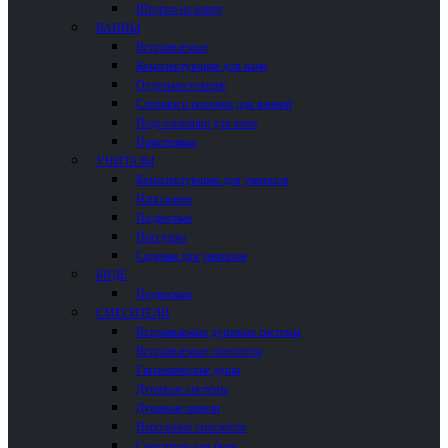
Шторки на ванну
ВАННЫ
Встраиваемые
Комплектующие для ванн
Отдельностоящие
Столики и полочки для ванной
Подголовники для ванн
Пристенные
УНИТАЗЫ
Комплектующие для унитазов
Напольные
Подвесные
Писсуары
Сиденья для унитазов
БИДЕ
Подвесные
СМЕСИТЕЛИ
Встраиваемые душевые системы
Встраиваемые смесители
Гигиенические души
Душевые системы
Душевые панели
Напольные смесители
Смесители для биде