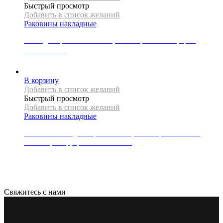
Быстрый просмотр
Добавить в список желаний
Раковины накладные
Накладная раковина Mexen, коллекция LUPITA, цвет
темно-синий
27000
Р
В корзину
Добавить в список желаний
Быстрый просмотр
Добавить в список желаний
Раковины накладные
Раковина накладная/врезная REA, коллекция GOYA 70,
литой мрамор, цвет белый глянец
38000
Р
Свяжитесь с нами