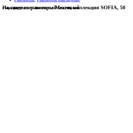
Накладная раковина Mexen, коллекция SOFIA, 50 см, цвет светло-серый матовый