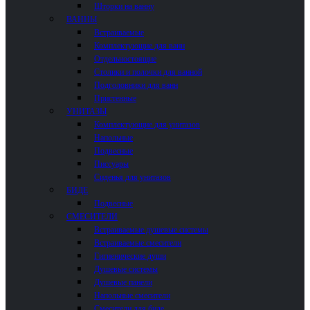
Шторки на ванну
ВАННЫ
Встраиваемые
Комплектующие для ванн
Отдельностоящие
Столики и полочки для ванной
Подголовники для ванн
Пристенные
УНИТАЗЫ
Комплектующие для унитазов
Напольные
Подвесные
Писсуары
Сиденья для унитазов
БИДЕ
Подвесные
СМЕСИТЕЛИ
Встраиваемые душевые системы
Встраиваемые смесители
Гигиенические души
Душевые системы
Душевые панели
Напольные смесители
Смесители для биде