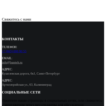
31000
Р
Свяжитесь с нами
КОНТАКТЫ
ТЕЛЕФОН:
+7 (965) 000 90 55
EMAIL:
info@lsanteh.ru
АДРЕС:
Кушелевская дорога, 6к1, Санкт-Петербург
АДРЕС:
Артиллерийская ул., 63, Калининград
СОЦИАЛЬНЫЕ СЕТИ
Посетите наши страницы в социальных сетях, или свяжитесь
с менеджером через мессенджеры для обсуждения