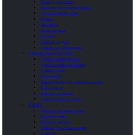
Гарнитур для туалета
Держатели для туалетной бумаги
Дозаторы жидкого мыла
Крючки
Мыльницы
Полки для душа
Поручни
Скребки для душа
Стаканы для зубных щеток
ИНЖЕНЕРНЫЕ СИСТЕМЫ
Донные клапаны для ванн
Донные клапаны для раковин
Душевые трапы
Инсталляции
Комплектующие для инженерных систем
Панели смыва
Сифоны для раковин
Сливы-переливы для ванн
КУХНЯ
Дозаторы для жидкого мыла
Кухонные мойки
Кухонные смесители
Сифоны для кухонной мойки
Сушилки