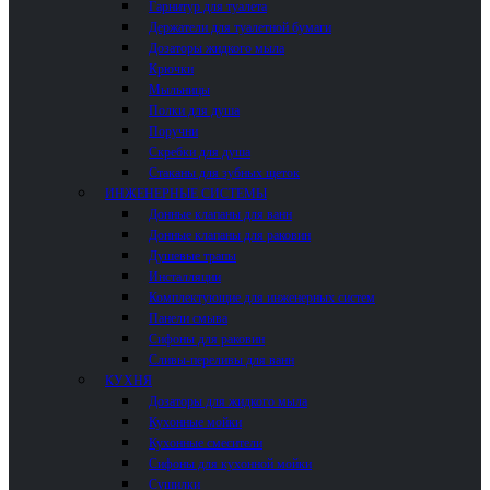
Гарнитур для туалета
Держатели для туалетной бумаги
Дозаторы жидкого мыла
Крючки
Мыльницы
Полки для душа
Поручни
Скребки для душа
Стаканы для зубных щеток
ИНЖЕНЕРНЫЕ СИСТЕМЫ
Донные клапаны для ванн
Донные клапаны для раковин
Душевые трапы
Инсталляции
Комплектующие для инженерных систем
Панели смыва
Сифоны для раковин
Сливы-переливы для ванн
КУХНЯ
Дозаторы для жидкого мыла
Кухонные мойки
Кухонные смесители
Сифоны для кухонной мойки
Сушилки