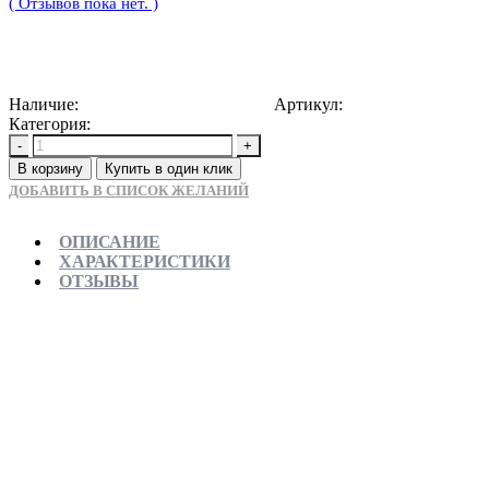
( Отзывов пока нет. )
19000
Р
Наличие:
Доступно для предзаказа
Артикул:
5907709156593
Категория:
Раковины накладные
-
+
В корзину
Купить в один клик
ДОБАВИТЬ В СПИСОК ЖЕЛАНИЙ
ОПИСАНИЕ
ХАРАКТЕРИСТИКИ
ОТЗЫВЫ
Отправляем в день заказа
Официальная гарантия от магазина