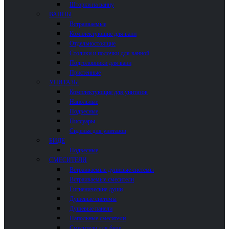
Шторки на ванну
ВАННЫ
Встраиваемые
Комплектующие для ванн
Отдельностоящие
Столики и полочки для ванной
Подголовники для ванн
Пристенные
УНИТАЗЫ
Комплектующие для унитазов
Напольные
Подвесные
Писсуары
Сиденья для унитазов
БИДЕ
Подвесные
СМЕСИТЕЛИ
Встраиваемые душевые системы
Встраиваемые смесители
Гигиенические души
Душевые системы
Душевые панели
Напольные смесители
Смесители для биде