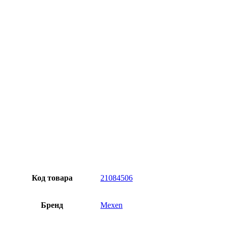
Превосходное качество
Лучшее предложение на рынке
Персональный подход
Код товара
21084506
Бренд
Mexen