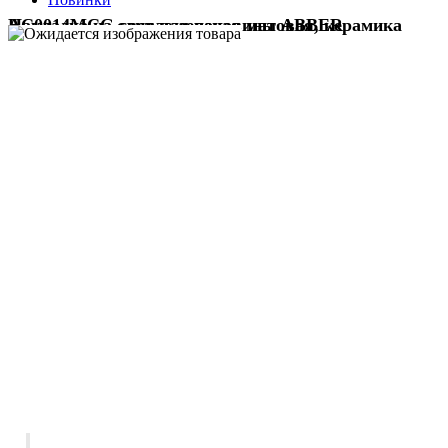
Накладка на слив для раковины ABBER AC0014MCG светло-зеленая матовая, керамика