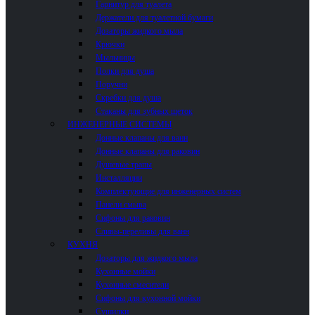
Гарнитур для туалета
Держатели для туалетной бумаги
Дозаторы жидкого мыла
Крючки
Мыльницы
Полки для душа
Поручни
Скребки для душа
Стаканы для зубных щеток
ИНЖЕНЕРНЫЕ СИСТЕМЫ
Донные клапаны для ванн
Донные клапаны для раковин
Душевые трапы
Инсталляции
Комплектующие для инженерных систем
Панели смыва
Сифоны для раковин
Сливы-переливы для ванн
КУХНЯ
Дозаторы для жидкого мыла
Кухонные мойки
Кухонные смесители
Сифоны для кухонной мойки
Сушилки