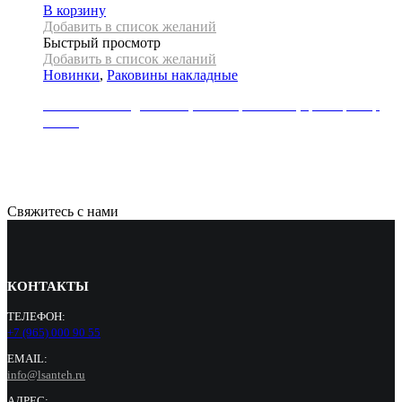
В корзину
Добавить в список желаний
Быстрый просмотр
Добавить в список желаний
Новинки
,
Раковины накладные
Раковина накладная REA, коллекция SOFIA, цвет мрамор
белый
21000
Р
Свяжитесь с нами
КОНТАКТЫ
ТЕЛЕФОН:
+7 (965) 000 90 55
EMAIL:
info@lsanteh.ru
АДРЕС: