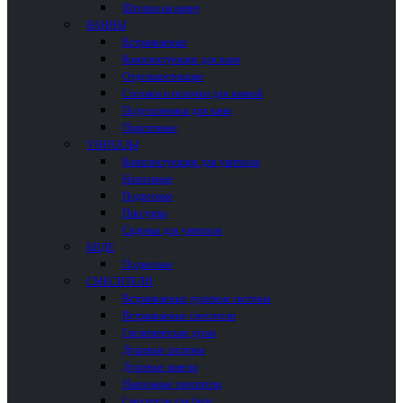
Шторки на ванну
ВАННЫ
Встраиваемые
Комплектующие для ванн
Отдельностоящие
Столики и полочки для ванной
Подголовники для ванн
Пристенные
УНИТАЗЫ
Комплектующие для унитазов
Напольные
Подвесные
Писсуары
Сиденья для унитазов
БИДЕ
Подвесные
СМЕСИТЕЛИ
Встраиваемые душевые системы
Встраиваемые смесители
Гигиенические души
Душевые системы
Душевые панели
Напольные смесители
Смесители для биде