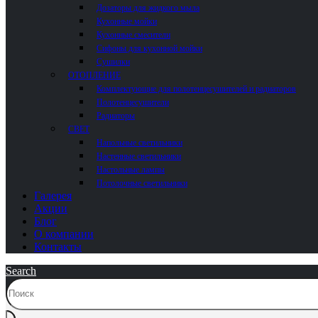
Дозаторы для жидкого мыла
Кухонные мойки
Кухонные смесители
Сифоны для кухонной мойки
Сушилки
ОТОПЛЕНИЕ
Комплектующие для полотенцесушителей и радиаторов
Полотенцесушители
Радиаторы
СВЕТ
Напольные светильники
Настенные светильники
Настольные лампы
Потолочные светильники
Галерея
Акции
Блог
О компании
Контакты
Search