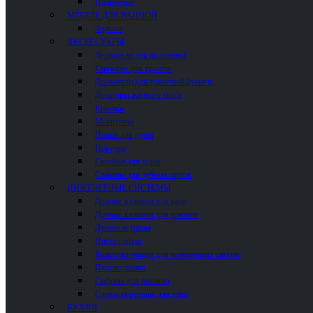
Подвесные
МЕБЕЛЬ ДЛЯ ВАННОЙ
Зеркала
АКСЕССУАРЫ
Держатели для полотенец
Гарнитур для туалета
Держатели для туалетной бумаги
Дозаторы жидкого мыла
Крючки
Мыльницы
Полки для душа
Поручни
Скребки для душа
Стаканы для зубных щеток
ИНЖЕНЕРНЫЕ СИСТЕМЫ
Донные клапаны для ванн
Донные клапаны для раковин
Душевые трапы
Инсталляции
Комплектующие для инженерных систем
Панели смыва
Сифоны для раковин
Сливы-переливы для ванн
КУХНЯ