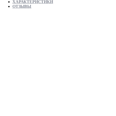
ХАРАКТЕРИСТИКИ
ОТЗЫВЫ
Отправляем в день заказа
Официальная гарантия от магазина
Превосходное качество
Лучшее предложение на рынке