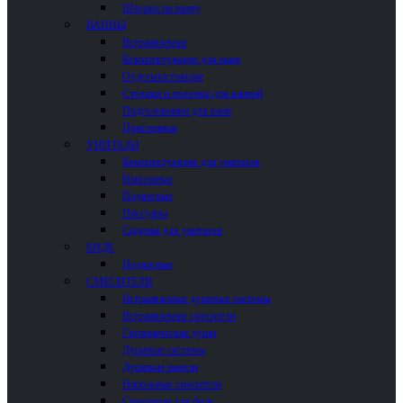
Шторки на ванну
ВАННЫ
Встраиваемые
Комплектующие для ванн
Отдельностоящие
Столики и полочки для ванной
Подголовники для ванн
Пристенные
УНИТАЗЫ
Комплектующие для унитазов
Напольные
Подвесные
Писсуары
Сиденья для унитазов
БИДЕ
Подвесные
СМЕСИТЕЛИ
Встраиваемые душевые системы
Встраиваемые смесители
Гигиенические души
Душевые системы
Душевые панели
Напольные смесители
Смесители для биде