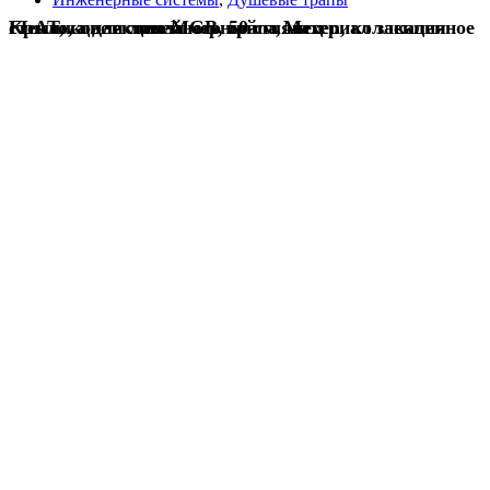
Крышка для линейного трапа Mexen, коллекция FLAT, коллекция MGB, 50 см, материал закаленное стекло, цвет стекла черный глянец