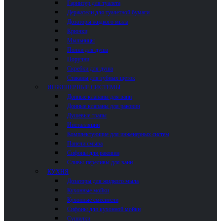
Гарнитур для туалета
Держатели для туалетной бумаги
Дозаторы жидкого мыла
Крючки
Мыльницы
Полки для душа
Поручни
Скребки для душа
Стаканы для зубных щеток
ИНЖЕНЕРНЫЕ СИСТЕМЫ
Донные клапаны для ванн
Донные клапаны для раковин
Душевые трапы
Инсталляции
Комплектующие для инженерных систем
Панели смыва
Сифоны для раковин
Сливы-переливы для ванн
КУХНЯ
Дозаторы для жидкого мыла
Кухонные мойки
Кухонные смесители
Сифоны для кухонной мойки
Сушилки