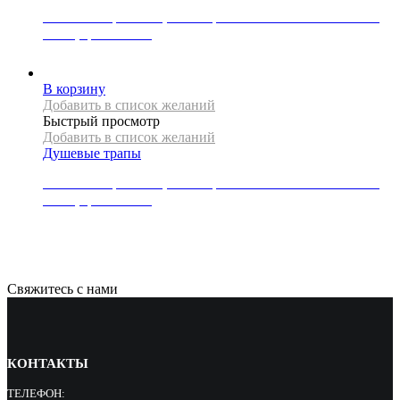
Линейный трап REA, коллекция NEO SLIM PRO MIRROR,
60 см, цвет золото
15500
Р
В корзину
Добавить в список желаний
Быстрый просмотр
Добавить в список желаний
Душевые трапы
Линейный трап REA, коллекция NEO SLIM PRO MIRROR,
80 см, цвет золото
19500
Р
Свяжитесь с нами
КОНТАКТЫ
ТЕЛЕФОН: