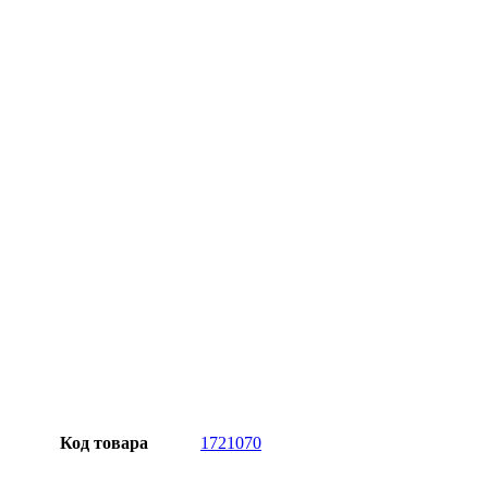
Официальная гарантия от магазина
Превосходное качество
Лучшее предложение на рынке
Персональный подход
Код товара
1721070