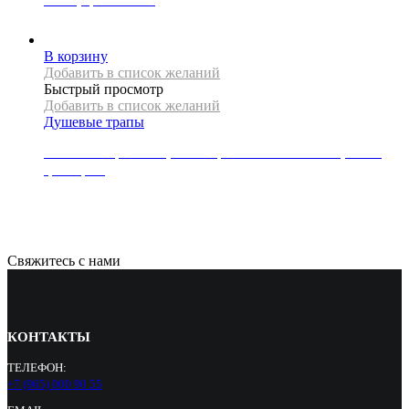
15500
Р
В корзину
Добавить в список желаний
Быстрый просмотр
Добавить в список желаний
Душевые трапы
Линейный трап REA, коллекция NEO&PURE PRO, 60 см,
цвет хром
12000
Р
Свяжитесь с нами
КОНТАКТЫ
ТЕЛЕФОН:
+7 (965) 000 90 55