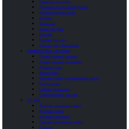
Гарнитур для туалета
Держатели для туалетной бумаги
Дозаторы жидкого мыла
Крючки
Мыльницы
Полки для душа
Поручни
Скребки для душа
Стаканы для зубных щеток
ИНЖЕНЕРНЫЕ СИСТЕМЫ
Донные клапаны для ванн
Донные клапаны для раковин
Душевые трапы
Инсталляции
Комплектующие для инженерных систем
Панели смыва
Сифоны для раковин
Сливы-переливы для ванн
КУХНЯ
Дозаторы для жидкого мыла
Кухонные мойки
Кухонные смесители
Сифоны для кухонной мойки
Сушилки