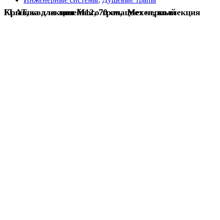
Крышка для линейного трапа Mexen, коллекция FLAT, коллекция M12, 70 см, цвет черный