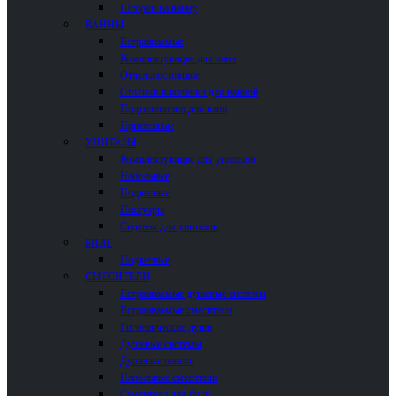
Шторки на ванну
ВАННЫ
Встраиваемые
Комплектующие для ванн
Отдельностоящие
Столики и полочки для ванной
Подголовники для ванн
Пристенные
УНИТАЗЫ
Комплектующие для унитазов
Напольные
Подвесные
Писсуары
Сиденья для унитазов
БИДЕ
Подвесные
СМЕСИТЕЛИ
Встраиваемые душевые системы
Встраиваемые смесители
Гигиенические души
Душевые системы
Душевые панели
Напольные смесители
Смесители для биде