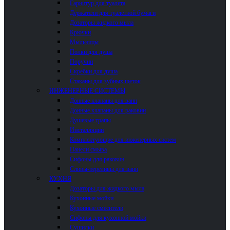
Гарнитур для туалета
Держатели для туалетной бумаги
Дозаторы жидкого мыла
Крючки
Мыльницы
Полки для душа
Поручни
Скребки для душа
Стаканы для зубных щеток
ИНЖЕНЕРНЫЕ СИСТЕМЫ
Донные клапаны для ванн
Донные клапаны для раковин
Душевые трапы
Инсталляции
Комплектующие для инженерных систем
Панели смыва
Сифоны для раковин
Сливы-переливы для ванн
КУХНЯ
Дозаторы для жидкого мыла
Кухонные мойки
Кухонные смесители
Сифоны для кухонной мойки
Сушилки