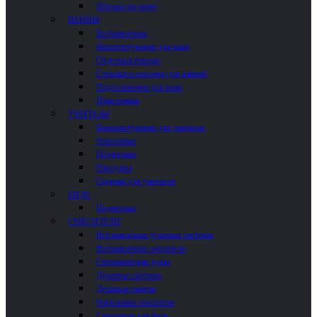
Шторки на ванну
ВАННЫ
Встраиваемые
Комплектующие для ванн
Отдельностоящие
Столики и полочки для ванной
Подголовники для ванн
Пристенные
УНИТАЗЫ
Комплектующие для унитазов
Напольные
Подвесные
Писсуары
Сиденья для унитазов
БИДЕ
Подвесные
СМЕСИТЕЛИ
Встраиваемые душевые системы
Встраиваемые смесители
Гигиенические души
Душевые системы
Душевые панели
Напольные смесители
Смесители для биде