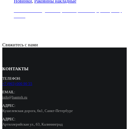
Новинки
,
Раковины накладные
Раковина накладная REA, коллекция SOFIA, цвет мрамор
белый
21000
Р
Свяжитесь с нами
КОНТАКТЫ
ТЕЛЕФОН:
+7 (965) 000 90 55
EMAIL:
info@lsanteh.ru
АДРЕС:
Кушелевская дорога, 6к1, Санкт-Петербург
АДРЕС:
Артиллерийская ул., 63, Калининград