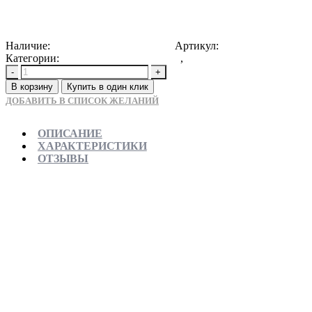
510000
Р
Наличие:
Доступно для предзаказа
Артикул:
4603757442114
Категории:
Ванны отдельностоящие
,
Новинки
-
+
В корзину
Купить в один клик
ДОБАВИТЬ В СПИСОК ЖЕЛАНИЙ
ОПИСАНИЕ
ХАРАКТЕРИСТИКИ
ОТЗЫВЫ
Отправляем в день заказа
Официальная гарантия от магазина