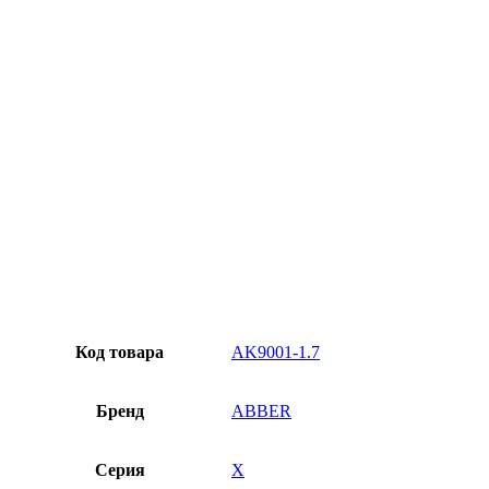
Превосходное качество
Лучшее предложение на рынке
Персональный подход
Код товара
AK9001-1.7
Бренд
ABBER
Серия
X