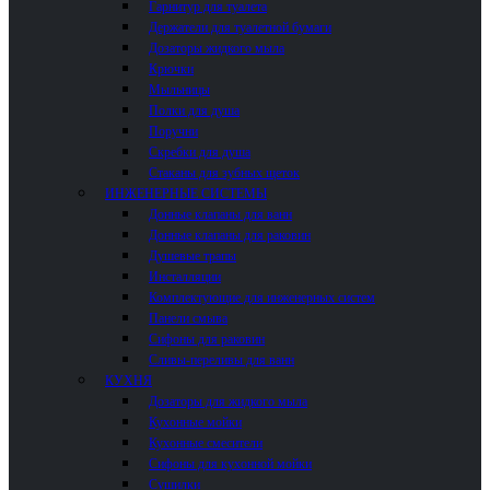
Гарнитур для туалета
Держатели для туалетной бумаги
Дозаторы жидкого мыла
Крючки
Мыльницы
Полки для душа
Поручни
Скребки для душа
Стаканы для зубных щеток
ИНЖЕНЕРНЫЕ СИСТЕМЫ
Донные клапаны для ванн
Донные клапаны для раковин
Душевые трапы
Инсталляции
Комплектующие для инженерных систем
Панели смыва
Сифоны для раковин
Сливы-переливы для ванн
КУХНЯ
Дозаторы для жидкого мыла
Кухонные мойки
Кухонные смесители
Сифоны для кухонной мойки
Сушилки