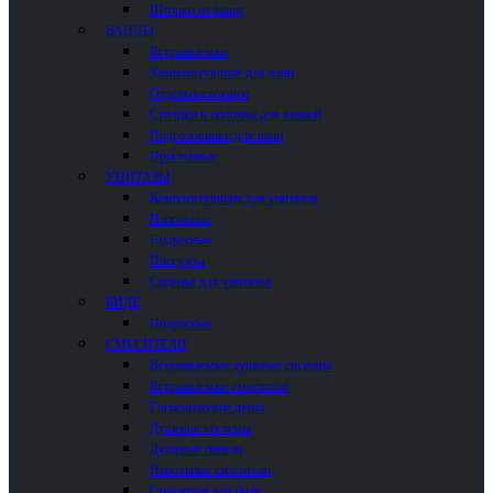
Шторки на ванну
ВАННЫ
Встраиваемые
Комплектующие для ванн
Отдельностоящие
Столики и полочки для ванной
Подголовники для ванн
Пристенные
УНИТАЗЫ
Комплектующие для унитазов
Напольные
Подвесные
Писсуары
Сиденья для унитазов
БИДЕ
Подвесные
СМЕСИТЕЛИ
Встраиваемые душевые системы
Встраиваемые смесители
Гигиенические души
Душевые системы
Душевые панели
Напольные смесители
Смесители для биде