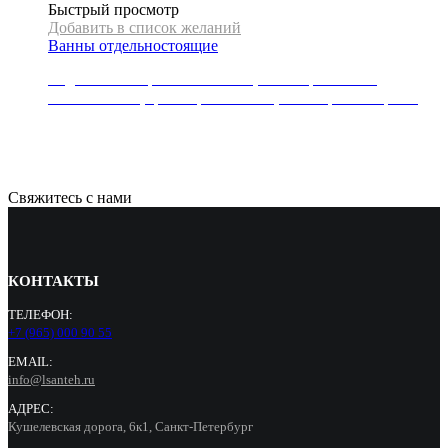
Быстрый просмотр
Добавить в список желаний
Ванны отдельностоящие
Отдельностоящая ванна Mexen, коллекция TONIA,
170x75x58 см, цвет черный/белый,слив-перелив черный
151304
Р
Свяжитесь с нами
КОНТАКТЫ
ТЕЛЕФОН:
+7 (965) 000 90 55
EMAIL:
info@lsanteh.ru
АДРЕС:
Кушелевская дорога, 6к1, Санкт-Петербург