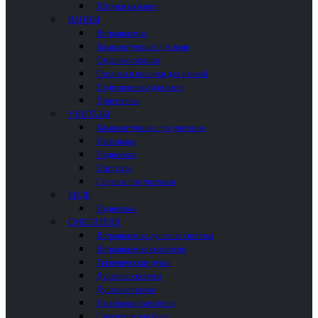
Шторки на ванну
ВАННЫ
Встраиваемые
Комплектующие для ванн
Отдельностоящие
Столики и полочки для ванной
Подголовники для ванн
Пристенные
УНИТАЗЫ
Комплектующие для унитазов
Напольные
Подвесные
Писсуары
Сиденья для унитазов
БИДЕ
Подвесные
СМЕСИТЕЛИ
Встраиваемые душевые системы
Встраиваемые смесители
Гигиенические души
Душевые системы
Душевые панели
Напольные смесители
Смесители для биде