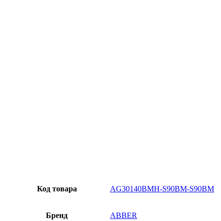
Официальная гарантия от магазина
Превосходное качество
Лучшее предложение на рынке
Персональный подход
Код товара
AG30140BMH-S90BM-S90BM
Бренд
ABBER