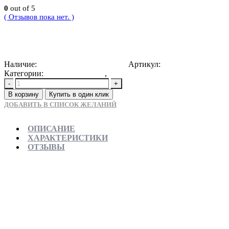
0
out of 5
( Отзывов пока нет. )
75705
Р
Наличие:
Доступно для предзаказа
Артикул:
4603757441131
Категории:
Душевые уголки
,
Новинки
-
+
В корзину
Купить в один клик
ДОБАВИТЬ В СПИСОК ЖЕЛАНИЙ
ОПИСАНИЕ
ХАРАКТЕРИСТИКИ
ОТЗЫВЫ
Отправляем в день заказа