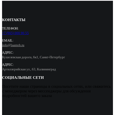
КОНТАКТЫ
ТЕЛЕФОН:
+7 (965) 000 90 55
EMAIL:
info@lsanteh.ru
АДРЕС:
Кушелевская дорога, 6к1, Санкт-Петербург
АДРЕС:
Артиллерийская ул., 63, Калининград
СОЦИАЛЬНЫЕ СЕТИ
Посетите наши страницы в социальных сетях, или свяжитесь
с менеджером через мессенджеры для обсуждения
подробностей вашего заказа