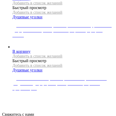
Добавить в список желаний
Быстрый просмотр
Добавить в список желаний
Душевые уголки
Душевая кабина Mexen, коллекция PRETORIA, распашная
дверь, 70 x 90 см, 6 мм, стекло прозрачное, профиль
золото
61310
Р
В корзину
Добавить в список желаний
Быстрый просмотр
Добавить в список желаний
Душевые уголки
Душевая кабина REA, коллекция NIXON-2, 90 x 130 см,
раздвижная дверь, правая, 8 мм, стекло прозрачное,
профиль хром
92480
Р
Свяжитесь с нами