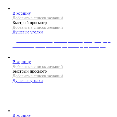
55174
Р
В корзину
Добавить в список желаний
Быстрый просмотр
Добавить в список желаний
Душевые уголки
Душевая кабина Mexen, коллекция LIMA, складная дверь,
105 x 110 см, 6 мм, стекло прозрачное, профиль хром
65016
Р
В корзину
Добавить в список желаний
Быстрый просмотр
Добавить в список желаний
Душевые уголки
Душевая кабина Mexen, коллекция OMEGA, раздвижная
дверь, 150 x 100 см, 8 мм, стекло прозрачное, профиль
хром
81053
Р
В корзину