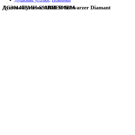
Душевой уголок ABBER Schwarzer Diamant AG30140BMH-S90BM-S90BM