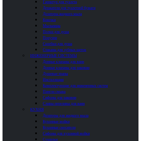
Гарнитур для туалета
Держатели для туалетной бумаги
Дозаторы жидкого мыла
Крючки
Мыльницы
Полки для душа
Поручни
Скребки для душа
Стаканы для зубных щеток
ИНЖЕНЕРНЫЕ СИСТЕМЫ
Донные клапаны для ванн
Донные клапаны для раковин
Душевые трапы
Инсталляции
Комплектующие для инженерных систем
Панели смыва
Сифоны для раковин
Сливы-переливы для ванн
КУХНЯ
Дозаторы для жидкого мыла
Кухонные мойки
Кухонные смесители
Сифоны для кухонной мойки
Сушилки