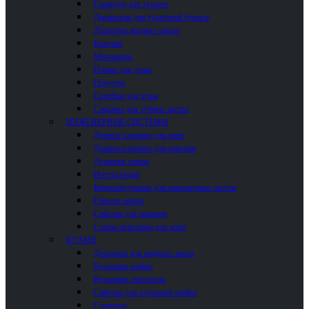
Гарнитур для туалета
Держатели для туалетной бумаги
Дозаторы жидкого мыла
Крючки
Мыльницы
Полки для душа
Поручни
Скребки для душа
Стаканы для зубных щеток
ИНЖЕНЕРНЫЕ СИСТЕМЫ
Донные клапаны для ванн
Донные клапаны для раковин
Душевые трапы
Инсталляции
Комплектующие для инженерных систем
Панели смыва
Сифоны для раковин
Сливы-переливы для ванн
КУХНЯ
Дозаторы для жидкого мыла
Кухонные мойки
Кухонные смесители
Сифоны для кухонной мойки
Сушилки