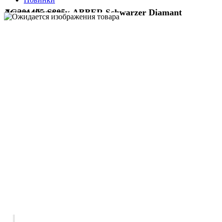
Душевой уголок ABBER Schwarzer Diamant AG301405-S805