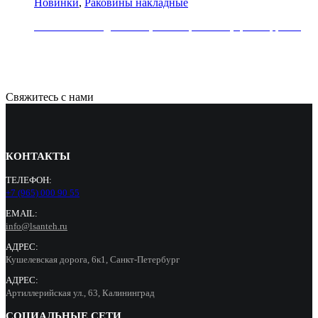
Новинки
,
Раковины накладные
Раковина накладная REA, коллекция SAMI, цвет терракот
33000
Р
Свяжитесь с нами
КОНТАКТЫ
ТЕЛЕФОН:
+7 (965) 000 90 55
EMAIL:
info@lsanteh.ru
АДРЕС:
Кушелевская дорога, 6к1, Санкт-Петербург
АДРЕС:
Артиллерийская ул., 63, Калининград
СОЦИАЛЬНЫЕ СЕТИ