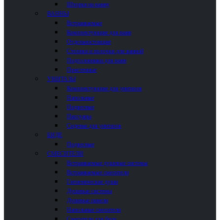
Шторки на ванну
ВАННЫ
Встраиваемые
Комплектующие для ванн
Отдельностоящие
Столики и полочки для ванной
Подголовники для ванн
Пристенные
УНИТАЗЫ
Комплектующие для унитазов
Напольные
Подвесные
Писсуары
Сиденья для унитазов
БИДЕ
Подвесные
СМЕСИТЕЛИ
Встраиваемые душевые системы
Встраиваемые смесители
Гигиенические души
Душевые системы
Душевые панели
Напольные смесители
Смесители для биде