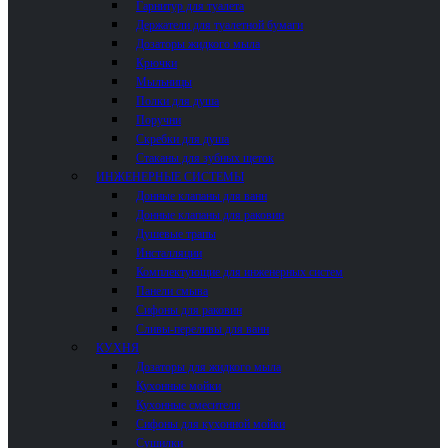
Гарнитур для туалета
Держатели для туалетной бумаги
Дозаторы жидкого мыла
Крючки
Мыльницы
Полки для душа
Поручни
Скребки для душа
Стаканы для зубных щеток
ИНЖЕНЕРНЫЕ СИСТЕМЫ
Донные клапаны для ванн
Донные клапаны для раковин
Душевые трапы
Инсталляции
Комплектующие для инженерных систем
Панели смыва
Сифоны для раковин
Сливы-переливы для ванн
КУХНЯ
Дозаторы для жидкого мыла
Кухонные мойки
Кухонные смесители
Сифоны для кухонной мойки
Сушилки