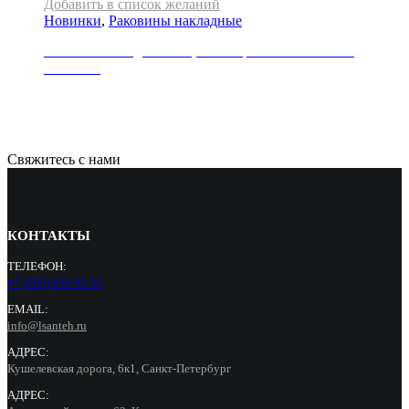
Добавить в список желаний
Новинки
,
Раковины накладные
Раковина накладная REA, коллекция SAMI NATURE
MARBLE
23000
Р
Свяжитесь с нами
КОНТАКТЫ
ТЕЛЕФОН:
+7 (965) 000 90 55
EMAIL:
info@lsanteh.ru
АДРЕС:
Кушелевская дорога, 6к1, Санкт-Петербург
АДРЕС: