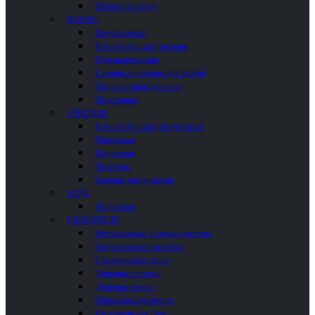
Шторки на ванну
ВАННЫ
Встраиваемые
Комплектующие для ванн
Отдельностоящие
Столики и полочки для ванной
Подголовники для ванн
Пристенные
УНИТАЗЫ
Комплектующие для унитазов
Напольные
Подвесные
Писсуары
Сиденья для унитазов
БИДЕ
Подвесные
СМЕСИТЕЛИ
Встраиваемые душевые системы
Встраиваемые смесители
Гигиенические души
Душевые системы
Душевые панели
Напольные смесители
Смесители для биде