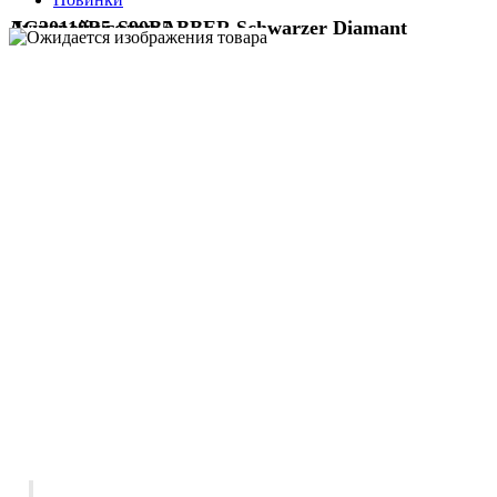
Душевой уголок ABBER Schwarzer Diamant AG30110B5-S90B5