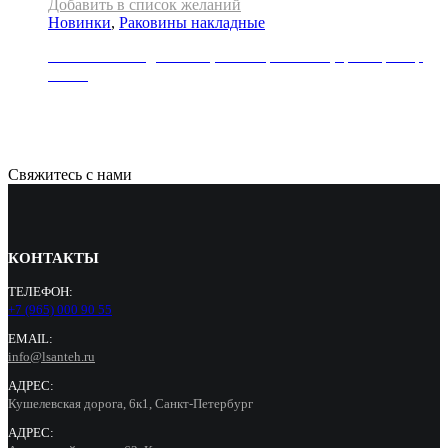
Добавить в список желаний
Новинки
,
Раковины накладные
Раковина накладная REA, коллекция SOFIA, цвет мрамор
белый
21000
Р
Свяжитесь с нами
КОНТАКТЫ
ТЕЛЕФОН:
+7 (965) 000 90 55
EMAIL:
info@lsanteh.ru
АДРЕС:
Кушелевская дорога, 6к1, Санкт-Петербург
АДРЕС: