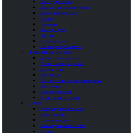
Гарнитур для туалета
Держатели для туалетной бумаги
Дозаторы жидкого мыла
Крючки
Мыльницы
Полки для душа
Поручни
Скребки для душа
Стаканы для зубных щеток
ИНЖЕНЕРНЫЕ СИСТЕМЫ
Донные клапаны для ванн
Донные клапаны для раковин
Душевые трапы
Инсталляции
Комплектующие для инженерных систем
Панели смыва
Сифоны для раковин
Сливы-переливы для ванн
КУХНЯ
Дозаторы для жидкого мыла
Кухонные мойки
Кухонные смесители
Сифоны для кухонной мойки
Сушилки