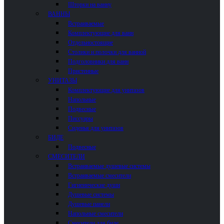
Шторки на ванну
ВАННЫ
Встраиваемые
Комплектующие для ванн
Отдельностоящие
Столики и полочки для ванной
Подголовники для ванн
Пристенные
УНИТАЗЫ
Комплектующие для унитазов
Напольные
Подвесные
Писсуары
Сиденья для унитазов
БИДЕ
Подвесные
СМЕСИТЕЛИ
Встраиваемые душевые системы
Встраиваемые смесители
Гигиенические души
Душевые системы
Душевые панели
Напольные смесители
Смесители для биде