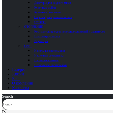
Дозаторы для жидкого мыла
Кухонные мойки
Кухонные смесители
Сифоны для кухонной мойки
Сушилки
ОТОПЛЕНИЕ
Комплектующие для полотенцесушителей и радиаторов
Полотенцесушители
Радиаторы
СВЕТ
Напольные светильники
Настенные светильники
Настольные лампы
Потолочные светильники
Галерея
Акции
Блог
О компании
Контакты
Search