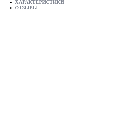
ХАРАКТЕРИСТИКИ
ОТЗЫВЫ
Отправляем в день заказа
Официальная гарантия от магазина
Превосходное качество
Лучшее предложение на рынке