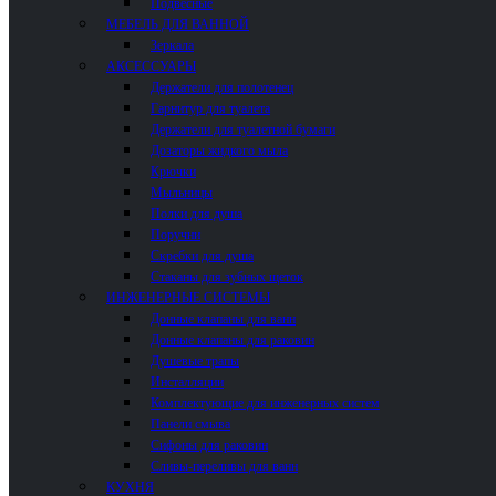
Подвесные
МЕБЕЛЬ ДЛЯ ВАННОЙ
Зеркала
АКСЕССУАРЫ
Держатели для полотенец
Гарнитур для туалета
Держатели для туалетной бумаги
Дозаторы жидкого мыла
Крючки
Мыльницы
Полки для душа
Поручни
Скребки для душа
Стаканы для зубных щеток
ИНЖЕНЕРНЫЕ СИСТЕМЫ
Донные клапаны для ванн
Донные клапаны для раковин
Душевые трапы
Инсталляции
Комплектующие для инженерных систем
Панели смыва
Сифоны для раковин
Сливы-переливы для ванн
КУХНЯ