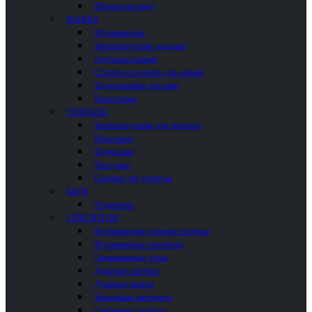
Шторки на ванну
ВАННЫ
Встраиваемые
Комплектующие для ванн
Отдельностоящие
Столики и полочки для ванной
Подголовники для ванн
Пристенные
УНИТАЗЫ
Комплектующие для унитазов
Напольные
Подвесные
Писсуары
Сиденья для унитазов
БИДЕ
Подвесные
СМЕСИТЕЛИ
Встраиваемые душевые системы
Встраиваемые смесители
Гигиенические души
Душевые системы
Душевые панели
Напольные смесители
Смесители для биде