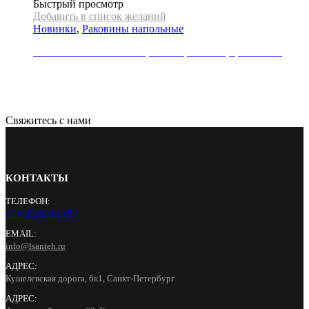
Быстрый просмотр
Добавить в список желаний
Новинки
,
Раковины напольные
Раковина напольная REA, коллекция HOPE, цвет белый
79000
Р
Свяжитесь с нами
КОНТАКТЫ
ТЕЛЕФОН:
+7 (965) 000 90 55
EMAIL:
info@lsanteh.ru
АДРЕС:
Кушелевская дорога, 6к1, Санкт-Петербург
АДРЕС: