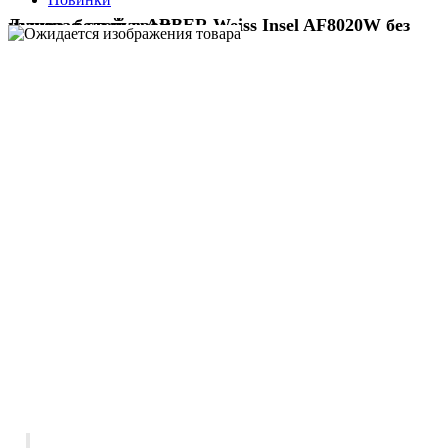
Душевая стойка ABBER Weiss Insel AF8020W без излива, белый-хром