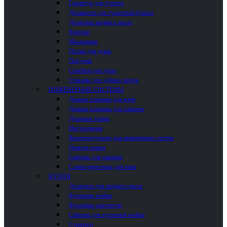
Гарнитур для туалета
Держатели для туалетной бумаги
Дозаторы жидкого мыла
Крючки
Мыльницы
Полки для душа
Поручни
Скребки для душа
Стаканы для зубных щеток
ИНЖЕНЕРНЫЕ СИСТЕМЫ
Донные клапаны для ванн
Донные клапаны для раковин
Душевые трапы
Инсталляции
Комплектующие для инженерных систем
Панели смыва
Сифоны для раковин
Сливы-переливы для ванн
КУХНЯ
Дозаторы для жидкого мыла
Кухонные мойки
Кухонные смесители
Сифоны для кухонной мойки
Сушилки