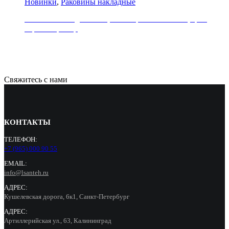
Новинки
,
Раковины накладные
Раковина накладная REA, коллекция SOFIA MINI, цвет
черный мрамор
21000
Р
Свяжитесь с нами
КОНТАКТЫ
ТЕЛЕФОН:
+7 (965) 000 90 55
EMAIL:
info@lsanteh.ru
АДРЕС:
Кушелевская дорога, 6к1, Санкт-Петербург
АДРЕС:
Артиллерийская ул., 63, Калининград