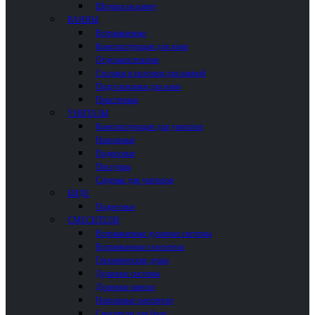
Шторки на ванну
ВАННЫ
Встраиваемые
Комплектующие для ванн
Отдельностоящие
Столики и полочки для ванной
Подголовники для ванн
Пристенные
УНИТАЗЫ
Комплектующие для унитазов
Напольные
Подвесные
Писсуары
Сиденья для унитазов
БИДЕ
Подвесные
СМЕСИТЕЛИ
Встраиваемые душевые системы
Встраиваемые смесители
Гигиенические души
Душевые системы
Душевые панели
Напольные смесители
Смесители для биде